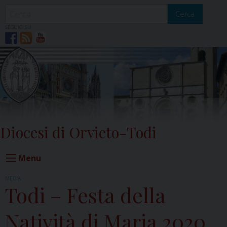
Skip
to
Cerca
content
SEGUICI SU
Diocesi di Orvieto-Todi
Menu
MEDIA
Todi – Festa della
Natività di Maria 2020