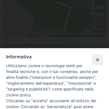
Leaflet
| Map data ©
OpenStreetMap
contributors
Chiesa della Madonna della Consolazione in Todi
Informativa
Utilizziamo cookie o tecnologie simili per
finalità tecniche e, con il tuo consenso, anche per
altre finalità ("interazioni e funzionalità semplici",
"miglioramento dell'esperienza", "misurazione" e
Home
Il Vescovo
Diocesi
Pastorale
Liturgia
"targeting e pubblicità") come specificato nella
Beni Culturali
Caritas
Cammino sinodale
Com. Sociali
cookie policy.
Modulistica
Casa dioc. di Spagliagrano
Webmail
Cliccando su "accetta" acconsenti all'utilizzo dei
cookie. Cliccando su "personalizza" puoi avere