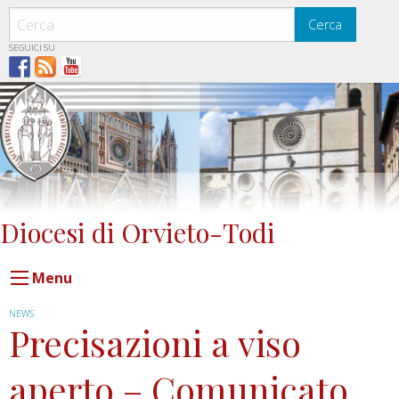
Skip
to
Cerca
content
SEGUICI SU
Diocesi di Orvieto-Todi
Menu
NEWS
Precisazioni a viso
aperto – Comunicato