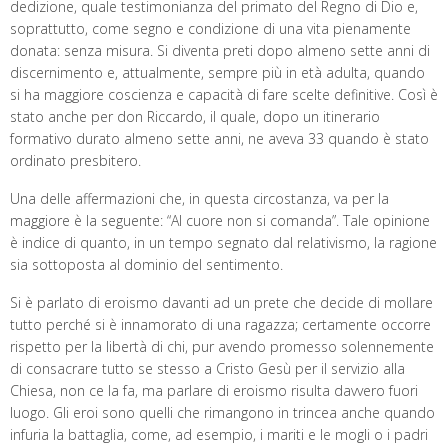
dedizione, quale testimonianza del primato del Regno di Dio e,
soprattutto, come segno e condizione di una vita pienamente
donata: senza misura. Si diventa preti dopo almeno sette anni di
discernimento e, attualmente, sempre più in età adulta, quando
si ha maggiore coscienza e capacità di fare scelte definitive. Così è
stato anche per don Riccardo, il quale, dopo un itinerario
formativo durato almeno sette anni, ne aveva 33 quando è stato
ordinato presbitero.
Una delle affermazioni che, in questa circostanza, va per la
maggiore è la seguente: “Al cuore non si comanda”. Tale opinione
è indice di quanto, in un tempo segnato dal relativismo, la ragione
sia sottoposta al dominio del sentimento.
Si è parlato di eroismo davanti ad un prete che decide di mollare
tutto perché si è innamorato di una ragazza; certamente occorre
rispetto per la libertà di chi, pur avendo promesso solennemente
di consacrare tutto se stesso a Cristo Gesù per il servizio alla
Chiesa, non ce la fa, ma parlare di eroismo risulta davvero fuori
luogo. Gli eroi sono quelli che rimangono in trincea anche quando
infuria la battaglia, come, ad esempio, i mariti e le mogli o i padri