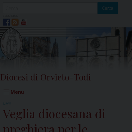
Skip
to
Cerca
content
SEGUICI SU
Diocesi di Orvieto-Todi
Menu
NEWS
Veglia diocesana di
preghiera per le