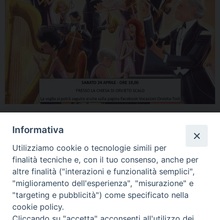
Informativa
Utilizziamo cookie o tecnologie simili per
finalità tecniche e, con il tuo consenso, anche per
altre finalità ("interazioni e funzionalità semplici",
"miglioramento dell'esperienza", "misurazione" e
Home
Il Vescovo
Diocesi
Pastorale
Liturgia
"targeting e pubblicità") come specificato nella
Beni Culturali
Caritas
Cammino sinodale
Com. Sociali
cookie policy.
Modulistica
Casa dioc. di Spagliagrano
Webmail
Cliccando su "accetta" acconsenti all'utilizzo dei