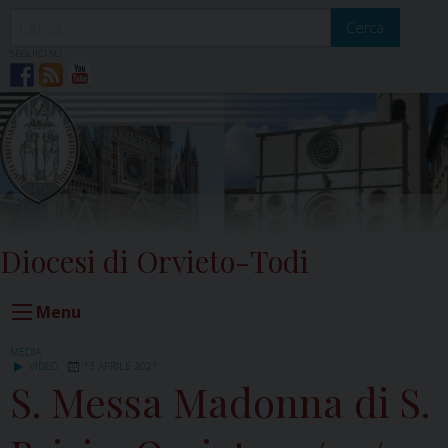
Skip
to
Cerca
content
SEGUICI SU
Diocesi di Orvieto-Todi
Menu
MEDIA
VIDEO
13 APRILE 2021
S. Messa Madonna di S.