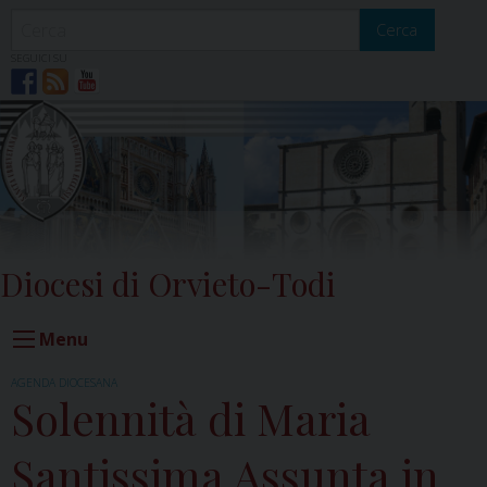
Skip
to
Cerca
content
SEGUICI SU
Diocesi di Orvieto-Todi
Menu
AGENDA DIOCESANA
Solennità di Maria
Santissima Assunta in