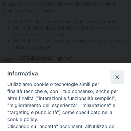
Di seguito le celebrazioni nel giorno della solennità di Maria
Santissima Assunta in cielo.
Ore 9.00 S. Messa con ostensione del sacro Corporale
Ore 11.30 Santa Messa pontificale e Benedizione papale;
presiede Mons. Sigismondi
Ore 18.30 S. Messa capitolare e conclusione dell’ostensione
del sacro Corporale.
15/08/2024
(tutto il giorno)
Data:
Agenda diocesana
Categorie:
Informativa
Utilizziamo cookie o tecnologie simili per
finalità tecniche e, con il tuo consenso, anche per
altre finalità ("interazioni e funzionalità semplici",
"miglioramento dell'esperienza", "misurazione" e
Home
Il Vescovo
Diocesi
Pastorale
Liturgia
"targeting e pubblicità") come specificato nella
Beni Culturali
Caritas
Cammino sinodale
Com. Sociali
cookie policy.
Modulistica
Casa dioc. di Spagliagrano
Webmail
Cliccando su "accetta" acconsenti all'utilizzo dei