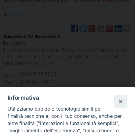
6 NOVEMBRE 2023
domenica
12
Novembre
Descrizione:
Il Vescovo presiede la solenne Messa, presenti il Capitolo della
Cattedrale e il Clero diocesano; guida il canto la Corale della
Cattedrale “Vox et Jubilum”.
12/11/2023 17:00
Inizio:
12/11/2023 00:00
Fine:
Agenda diocesana
Categorie:
Informativa
Utilizziamo cookie o tecnologie simili per
finalità tecniche e, con il tuo consenso, anche per
altre finalità ("interazioni e funzionalità semplici",
"miglioramento dell'esperienza", "misurazione" e
Home
Il Vescovo
Diocesi
Pastorale
Liturgia