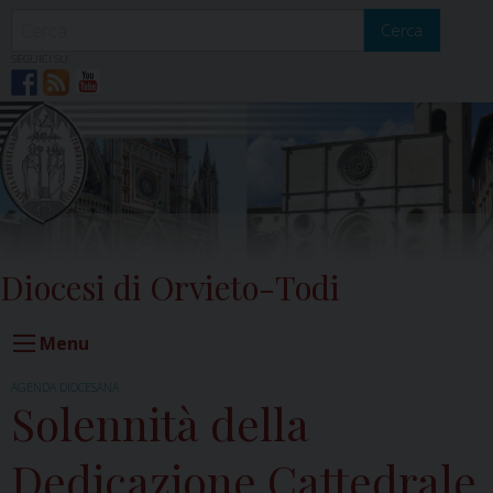
Skip
to
Cerca
content
SEGUICI SU
Diocesi di Orvieto-Todi
Menu
AGENDA DIOCESANA
Solennità della
Dedicazione Cattedrale