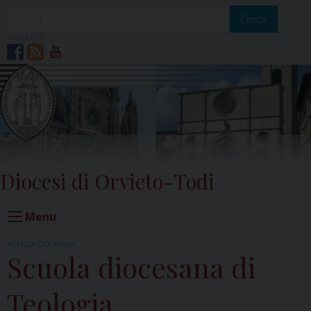
Skip
to
Cerca
content
SEGUICI SU
Diocesi di Orvieto-Todi
Menu
AGENDA DIOCESANA
Scuola diocesana di
Teologia