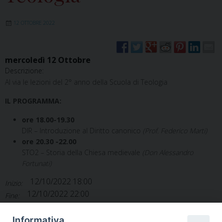
12 OTTOBRE 2022
mercoledì
12
Ottobre
Descrizione:
Al via le lezioni del 2° anno della Scuola di Teologia
IL PROGRAMMA:
ore 18.00-19.30
DIR – Introduzione al Diritto canonico
(Prof. Federico Marti)
ore 20.30 -22.00
STO2 – Storia della Chiesa medievale
(Don Alessandro
Fortunati)
12/10/2022 18:00
Inizio:
12/10/2022 22:00
Fine:
Agenda diocesana
Categorie:
Informativa