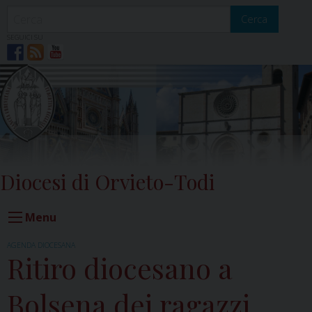
Skip
to
Cerca
content
SEGUICI SU
Diocesi di Orvieto-Todi
Menu
AGENDA DIOCESANA
Ritiro diocesano a
Bolsena dei ragazzi