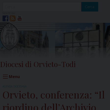
Skip
to
Cerca
content
SEGUICI SU
Diocesi di Orvieto-Todi
Menu
AGENDA DIOCESANA
Orvieto, conferenza: “Il
riordino dell’Archivio