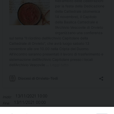
13/11/2021 10:00
Inizio:
13/11/2021 00:00
Fine:
Agenda diocesana
Categorie: