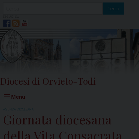
Skip
to
Cerca
content
SEGUICI SU
Diocesi di Orvieto-Todi
Menu
AGENDA DIOCESANA
Giornata diocesana
della Vita Consacrata