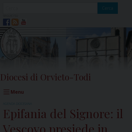
Skip
to
Cerca
content
SEGUICI SU
Diocesi di Orvieto-Todi
Menu
AGENDA DIOCESANA
Epifania del Signore: il
Vescovo presiede in