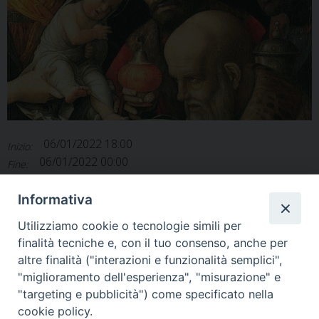
06/01/2022 18:00
Inizio:
06/01/2022 00:00
Fine:
Agenda diocesana
Categorie:
Informativa
Utilizziamo cookie o tecnologie simili per
finalità tecniche e, con il tuo consenso, anche per
altre finalità ("interazioni e funzionalità semplici",
"miglioramento dell'esperienza", "misurazione" e
Home
Il Vescovo
Diocesi
Pastorale
Liturgia
"targeting e pubblicità") come specificato nella
Beni Culturali
Caritas
Cammino sinodale
Com. Sociali
cookie policy.