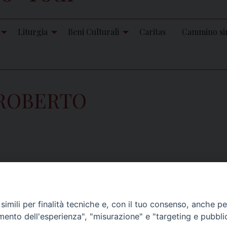
Liturgia
Beni Culturali
Caritas
Cammino si
 ROBERTO
STITUTO DIOCESANO SOSTENTAMENTO CLERO (I.D.S.C.)
imili per finalità tecniche e, con il tuo consenso, anche per 
amento dell'esperienza", "misurazione" e "targeting e pubbli