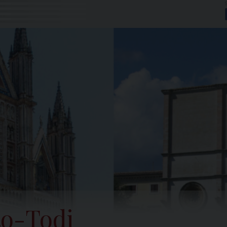
to-Todi