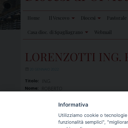
Home
Il Vescovo
Diocesi
Pastorale
Casa dioc. di Spagliagrano
Webmail
LORENZOTTI ING.
20 GENNAIO 2022
Titolo:
ING.
Nome:
ROBERTO
Cognome:
LORENZOTTI
Incarichi
Informativa
CONSIGLIERE DI AMMINISTRAZIONE
I
presso
Utilizziamo cookie o tecnologie s
funzionalità semplici", "miglior