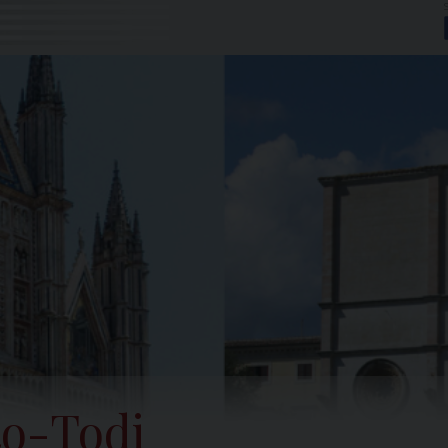
to-Todi