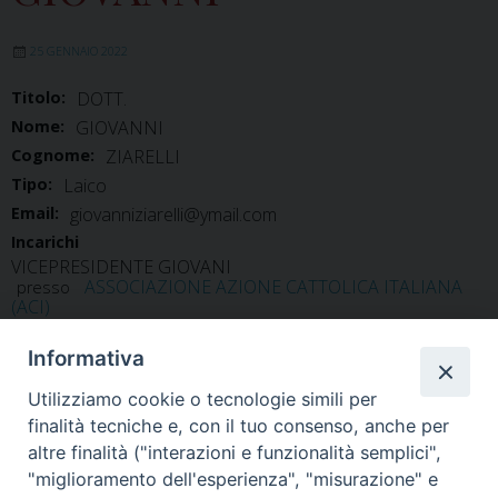
25 GENNAIO 2022
Titolo:
DOTT.
Nome:
GIOVANNI
Cognome:
ZIARELLI
Tipo:
Laico
Email:
giovanniziarelli@ymail.com
Incarichi
VICEPRESIDENTE GIOVANI
ASSOCIAZIONE AZIONE CATTOLICA ITALIANA
presso
(ACI)
Informativa
Utilizziamo cookie o tecnologie simili per
finalità tecniche e, con il tuo consenso, anche per
altre finalità ("interazioni e funzionalità semplici",
"miglioramento dell'esperienza", "misurazione" e
Home
Il Vescovo
Diocesi
Pastorale
Liturgia