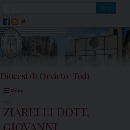
Skip
to
Cerca
content
SEGUICI SU
Diocesi di Orvieto-Todi
Menu
LAICO
ZIARELLI DOTT.
GIOVANNI