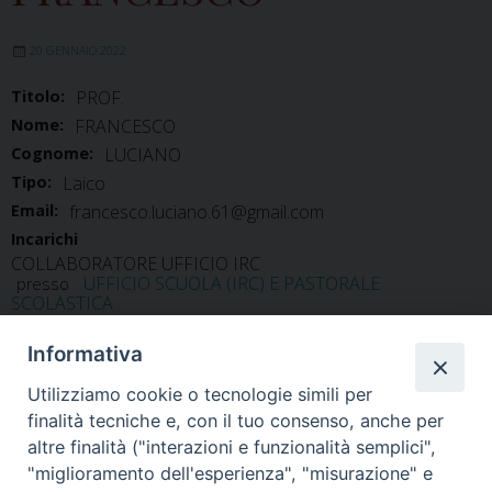
20 GENNAIO 2022
Titolo:
PROF.
Nome:
FRANCESCO
Cognome:
LUCIANO
Tipo:
Laico
Email:
francesco.luciano.61@gmail.com
Incarichi
COLLABORATORE UFFICIO IRC
UFFICIO SCUOLA (IRC) E PASTORALE
presso
SCOLASTICA
Informativa
Utilizziamo cookie o tecnologie simili per
finalità tecniche e, con il tuo consenso, anche per
altre finalità ("interazioni e funzionalità semplici",
"miglioramento dell'esperienza", "misurazione" e
Home
Il Vescovo
Diocesi
Pastorale
Liturgia