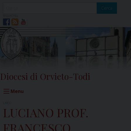
Skip
to
Cerca
content
SEGUICI SU
Diocesi di Orvieto-Todi
Menu
LAICO
LUCIANO PROF.
FRANCESCO