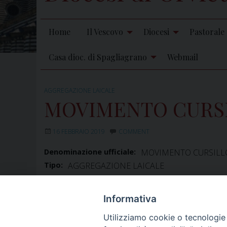
Home
Il Vescovo
Diocesi
Pastorale
Casa dioc. di Spagliagrano
Webmail
AGGREGAZIONE LAICALE
MOVIMENTO CURSIL
16 FEBBRAIO 2019
COMMENT
Denominazione ufficiale:
MOVIMENTO CURSILLOS
Tipo:
AGGREGAZIONE LAICALE
Indirizzo:
Paese:
Italia
Informativa
Incarichi
CRUCIANI DON MARCELLO
: Assistente eccles
Utilizziamo cookie o tecnologie s