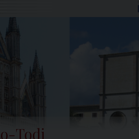
to-Todi