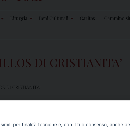
Liturgia
Beni Culturali
Caritas
Cammino si
LOS DI CRISTIANITA’
 DI CRISTIANITA'
iastico
imili per finalità tecniche e, con il tuo consenso, anche per 