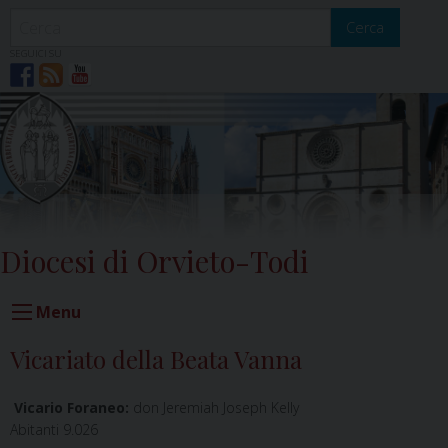
Skip
to
Cerca
content
SEGUICI SU
Diocesi di Orvieto-Todi
Menu
Vicariato della Beata Vanna
Vicario Foraneo:
don Jeremiah Joseph Kelly
Abitanti 9.026