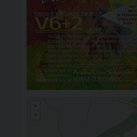
"V6+2" - Percorso 2019 organizzato dal Settore Adulti dell'A.C. di
+
−