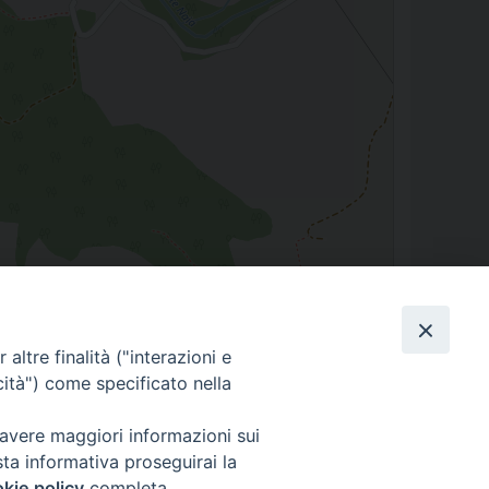
Leaflet
| Map data ©
OpenStreetMap
contributors
altre finalità ("interazioni e
cità") come specificato nella
 avere maggiori informazioni sui
sta informativa proseguirai la
kie policy
completa.