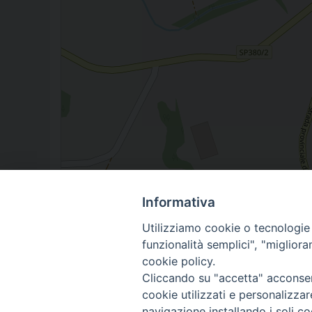
Informativa
Casa Diocesana Spagliagrano, Todi, PG, Italia
Utilizziamo cookie o tecnologie s
funzionalità semplici", "miglior
cookie policy.
Cliccando su "accetta" acconsent
cookie utilizzati e personalizza
navigazione installando i soli co