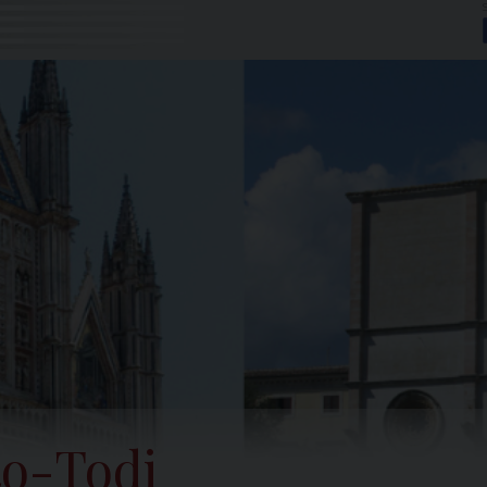
to-Todi