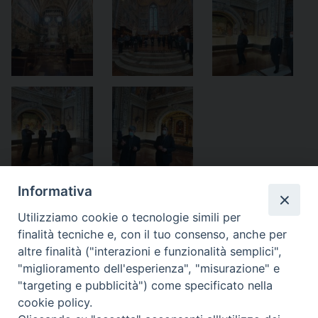
Informativa
Utilizziamo cookie o tecnologie simili per
finalità tecniche e, con il tuo consenso, anche per
altre finalità ("interazioni e funzionalità semplici",
"miglioramento dell'esperienza", "misurazione" e
Home
Il Vescovo
Diocesi
Pastorale
Liturgia
"targeting e pubblicità") come specificato nella
Beni Culturali
Caritas
Cammino sinodale
Com. Sociali
cookie policy.