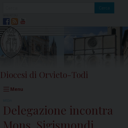
Skip
to
Cerca
content
SEGUICI SU
Diocesi di Orvieto-Todi
Menu
MEDIA
Delegazione incontra
Mons. Sigismondi