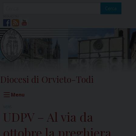
Skip
to
Cerca
content
SEGUICI SU
Diocesi di Orvieto-Todi
Menu
NEWS
UDPV – Al via da
ottobre la preghiera