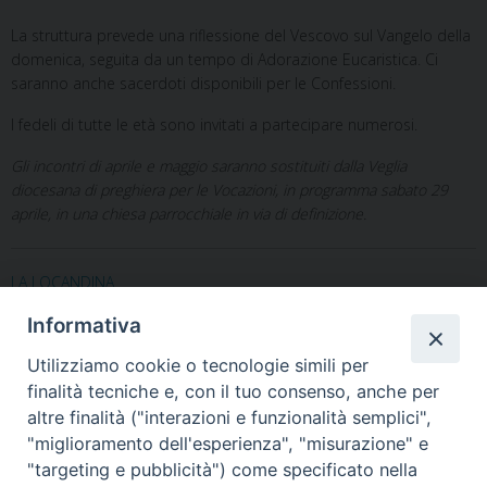
La struttura prevede una riflessione del Vescovo sul Vangelo della
domenica, seguita da un tempo di Adorazione Eucaristica. Ci
saranno anche sacerdoti disponibili per le Confessioni.
I fedeli di tutte le età sono invitati a partecipare numerosi.
Gli incontri di aprile e maggio saranno sostituiti dalla Veglia
diocesana di preghiera per le Vocazioni, in programma sabato 29
aprile, in una chiesa parrocchiale in via di definizione.
LA LOCANDINA
Informativa
Utilizziamo cookie o tecnologie simili per
finalità tecniche e, con il tuo consenso, anche per
altre finalità ("interazioni e funzionalità semplici",
"miglioramento dell'esperienza", "misurazione" e
Home
Il Vescovo
Diocesi
Pastorale
Liturgia
"targeting e pubblicità") come specificato nella