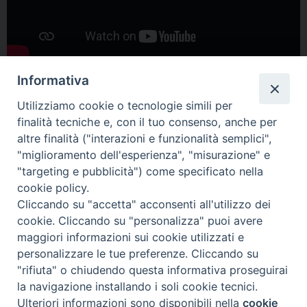
Informativa
Utilizziamo cookie o tecnologie simili per
finalità tecniche e, con il tuo consenso, anche per
altre finalità ("interazioni e funzionalità semplici",
"miglioramento dell'esperienza", "misurazione" e
Home
Il Vescovo
Diocesi
Pastorale
Liturgia
"targeting e pubblicità") come specificato nella
Beni Culturali
Caritas
Cammino sinodale
Com. Sociali
cookie policy.
Modulistica
Casa dioc. di Spagliagrano
Webmail
Cliccando su "accetta" acconsenti all'utilizzo dei
cookie. Cliccando su "personalizza" puoi avere
maggiori informazioni sui cookie utilizzati e
personalizzare le tue preferenze. Cliccando su
"rifiuta" o chiudendo questa informativa proseguirai
2025 copyright
la navigazione installando i soli cookie tecnici.
Diocesi di Orvieto – Todi
Ulteriori informazioni sono disponibili nella
cookie