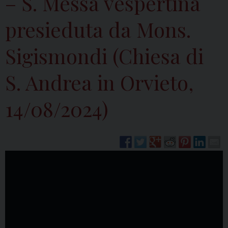
– S. Messa vespertina
presieduta da Mons.
Sigismondi (Chiesa di
S. Andrea in Orvieto,
14/08/2024)