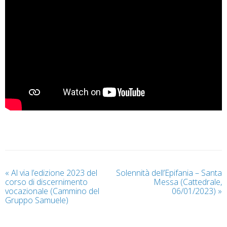
«
Al via l’edizione 2023 del
Solennità dell’Epifania – Santa
corso di discernimento
Messa (Cattedrale,
vocazionale (Cammino del
06/01/2023)
»
Gruppo Samuele)