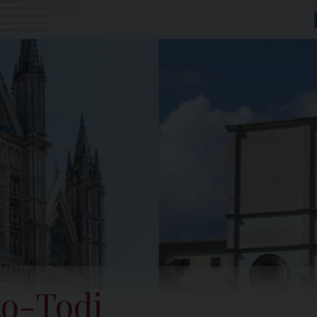
to-Todi