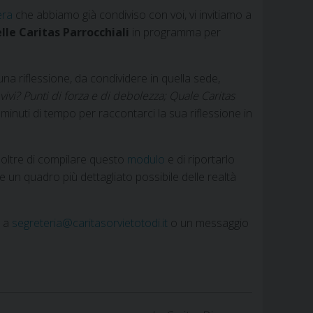
era
che abbiamo già condiviso con voi, vi invitiamo a
le Caritas Parrocchiali
in programma per
a riflessione, da condividere in quella sede,
vivi? Punti di forza e di debolezza; Quale Caritas
inuti di tempo per raccontarci la sua riflessione in
noltre di compilare questo
modulo
e di riportarlo
e un quadro più dettagliato possibile delle realtà
l a
segreteria@caritasorvietotodi.it
o un messaggio