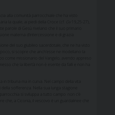
ascia alla comunità parrocchiale che ha visto
ria la quale, ai piedi della Croce (cf.
Gv
19,25-27),
te parole di Gesù rivelano che il suo primario
ione materna d’intercessione e di grazia.
sione del suo giubileo sacerdotale, che ne ha visto
a poco, si scopre che anch’esse ne modellano la
 campo come missionario del Vangelo, avendo appreso
asmesso che la libertà non è esente da falli e non ha
a in tribuna ma in curva. Nel campo della vita
lli della sofferenza. Nella sua lunga stagione
a parrocchia si sviluppa a tutto campo: non c’è
ere che, a Ciconia, il vescovo è un guardalinee che