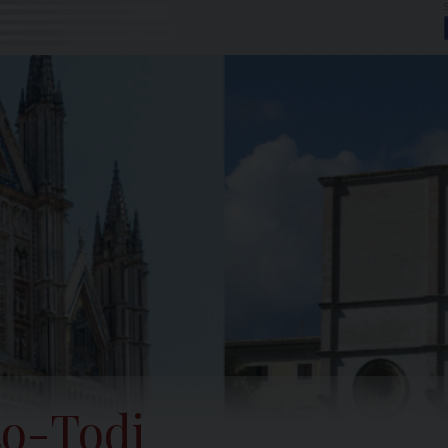
to-Todi