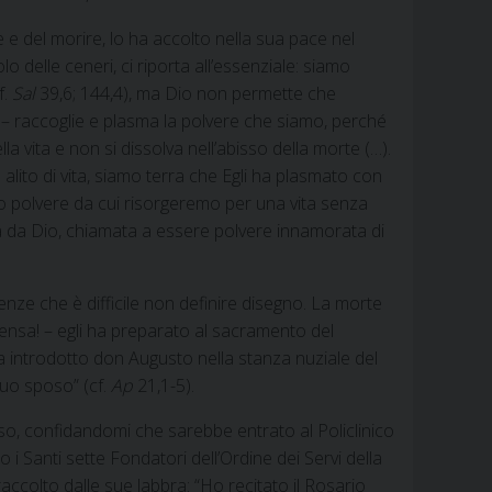
e e del morire, lo ha accolto nella sua pace nel
olo delle ceneri, ci riporta all’essenziale: siamo
f.
Sal
39,6; 144,4), ma Dio non permette che
 – raccoglie e plasma la polvere che siamo, perché
a vita e non si dissolva nell’abisso della morte (…).
 alito di vita, siamo terra che Egli ha plasmato con
o polvere da cui risorgeremo per una vita senza
 da Dio, chiamata a essere polvere innamorata di
idenze che è difficile non definire disegno. La morte
mensa! – egli ha preparato al sacramento del
 introdotto don Augusto nella stanza nuziale del
suo sposo” (cf.
Ap
21,1-5).
esso, confidandomi che sarebbe entrato al Policlinico
i Santi sette Fondatori dell’Ordine dei Servi della
olto dalle sue labbra: “Ho recitato il Rosario