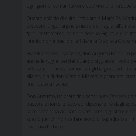
ogni giorno, con un fervore così vivo che ha superat
Questo edificio di culto, intitolato a Maria Ss. Mad
crescere lungo l’argine sinistro del Paglia, all’ombr
“per il testamento d’amore del suo Figlio”, è divent
intento non è quello di affidare la Madre a Giovan
Fratelli e sorelle carissimi, don Augusto ha avuto 
anche le rughe, perché quando si guarda il volto d
bellezza. In questa comunità egli ha giocato tutta 
alla scuola di don Marzio Miscetti a prendersi cura d
rinunciato a fischiarli.
Don Augusto, un prete “in uscita”
ante litteram
, da
pastorale non si è fatto condizionare né dagli applaus
sacerdotale ha allenato diversi preti a gustare croci
spazio per chi non sa fare gioco di squadra o si lim
coadiuva l’arbitro.