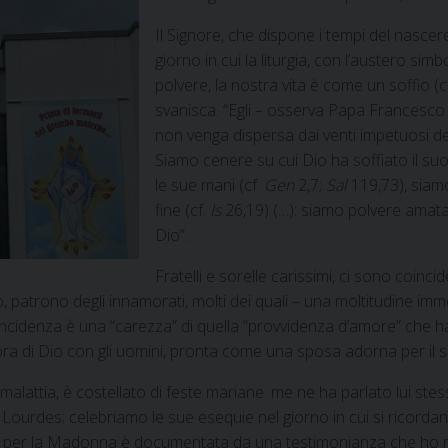
Il Signore, che dispone i tempi del nascer
giorno in cui la liturgia, con l’austero simb
polvere, la nostra vita è come un soffio (c
svanisca. “Egli – osserva Papa Francesco
non venga dispersa dai venti impetuosi dell
Siamo cenere su cui Dio ha soffiato il suo
le sue mani (cf.
Gen
2,7;
Sal
119,73), siam
fine (cf.
Is
26,19) (…): siamo polvere amata
Dio”.
Fratelli e sorelle carissimi, ci sono coinc
o, patrono degli innamorati, molti dei quali – una moltitudine im
cidenza è una “carezza” di quella “provvidenza d’amore” che ha
mora di Dio con gli uomini, pronta come una sposa adorna per il 
a malattia, è costellato di feste mariane: me ne ha parlato lui st
ourdes; celebriamo le sue esequie nel giorno in cui si ricordano 
per la Madonna è documentata da una testimonianza che ho racc