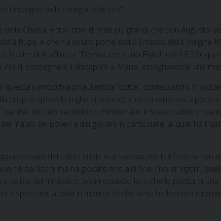
o l’impegno della Liturgia delle ore”.
re della Chiesa, è tra i doni di fede più grandi che don Augusto l
a della Rupe, e che ha voluto porre sotto il manto della Vergine Ma
ata Madre della Chiesa. “Donna, ecco tuo Figlio!” (
Gv
19,26): ques
ni, ma di consegnare il discepolo a Maria, assegnandole una miss
per questa parrocchia un’autentica “cotta”, confessando, in occa
ella propria sposa le rughe si notano, si osservano ma, a poco 
la “partita” del suo sacerdozio ministeriale; è sceso subito in
ei malati, dei poveri e dei giovani in particolare, ai quali ha tr
 appassionato del calcio quale era, sapeva che la tifoseria non st
i né dai fischi, ma ha giocato fino alla fine, fino ai “rigori”, que
 e delizie del ministero, testimoniando loro che la partita di un
ita a spazzare la palla in tribuna. Anche a me ha lasciato intend