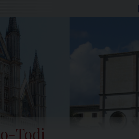
to-Todi