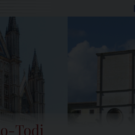
to-Todi