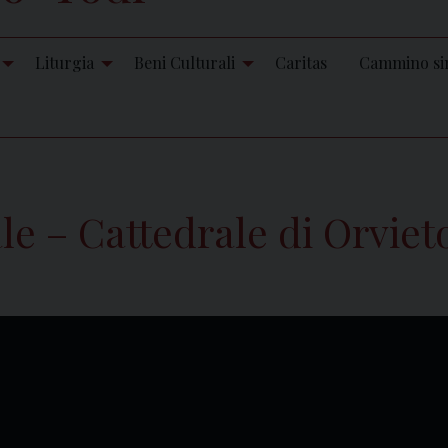
Liturgia
Beni Culturali
Caritas
Cammino si
e – Cattedrale di Orviet