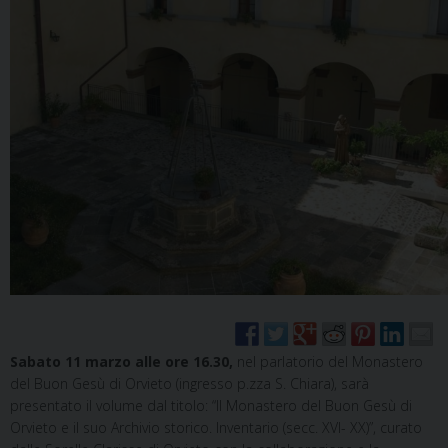
Sabato 11 marzo alle ore 16.30,
nel parlatorio del Monastero
del Buon Gesù di Orvieto (ingresso p.zza S. Chiara), sarà
presentato il volume dal titolo: “Il Monastero del Buon Gesù di
Orvieto e il suo Archivio storico. Inventario (secc. XVI- XX)”, curato