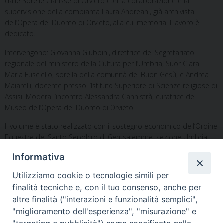
dalle Sorelle Clarisse di Orvieto con la collaborazione e la
supervisione della compianta Laura Andreani, già archivista
dell’Opera del Duomo di Orvieto, alla cui memoria il lavoro è
dedicato.
Intervengono: Giovanna Giubbini, direttrice del Segretariato
regionale del ministero della Cultura per l’Umbria, Suor Clara
Maria Fusciello, sorella della comunità del Buon Gesù, e Andrea
Maiarelli, docente presso l’Istituto Superiore di Scienze religiose di
Assisi. Modera l’incontro Alessandra Cannistrà, curatrice del
Museo dell’Opera del Duomo di Orvieto.
Il volume è stato realizzato con il sostegno economico dell’Ordine
Equestre del Santo Sepolcro di Gerusalemme, sezione Umbria.
Informativa
Utilizziamo cookie o tecnologie simili per
finalità tecniche e, con il tuo consenso, anche per
altre finalità ("interazioni e funzionalità semplici",
"miglioramento dell'esperienza", "misurazione" e
Home
Il Vescovo
Diocesi
Pastorale
Liturgia