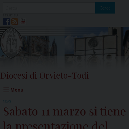
Skip
to
Cerca
content
SEGUICI SU
Diocesi di Orvieto-Todi
Menu
NEWS
Sabato 11 marzo si tiene
la presentazione del