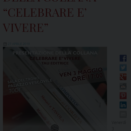
“CELEBRARE E’
VIVERE”
27 APRILE 2019
Venerdì
3