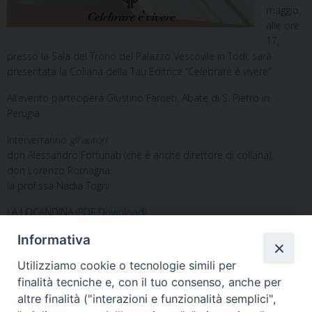
maggio,
alle ore
17,
presso la Sala del Trono del Palazzo Vescovile in Todi, sarà
presentata la Collana della Tau Editrice “Celebrare è vivere”.
All’evento parteciperà Giustino Farneti, Abate di S. Pietro in
Perugia.
Interverranno
gli autori
:
don Alessandro Fortunati (che è anche direttore di collana);
don Lorenzo Romagna;
la prof.ssa Nadia Togni
LA LOCANDINA
(PDF Download)
Informativa
Utilizziamo cookie o tecnologie simili per
finalità tecniche e, con il tuo consenso, anche per
altre finalità ("interazioni e funzionalità semplici",