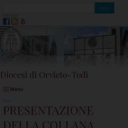
Skip
to
Cerca
content
SEGUICI SU
Diocesi di Orvieto-Todi
Menu
NEWS
PRESENTAZIONE
DELLA COLLANA