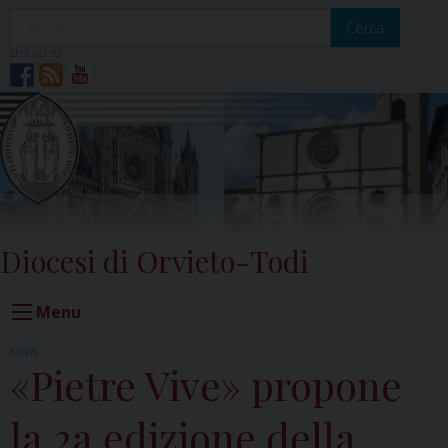
Skip
to
Cerca
content
SEGUICI SU
Diocesi di Orvieto-Todi
Menu
NEWS
«Pietre Vive» propone
la 2a edizione della