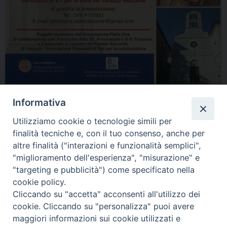
Informativa
Utilizziamo cookie o tecnologie simili per
finalità tecniche e, con il tuo consenso, anche per
altre finalità ("interazioni e funzionalità semplici",
"miglioramento dell'esperienza", "misurazione" e
Home
Il Vescovo
Diocesi
Pastorale
Liturgia
"targeting e pubblicità") come specificato nella
Beni Culturali
Caritas
Cammino sinodale
Com. Sociali
cookie policy.
Modulistica
Casa dioc. di Spagliagrano
Webmail
Cliccando su "accetta" acconsenti all'utilizzo dei
cookie. Cliccando su "personalizza" puoi avere
maggiori informazioni sui cookie utilizzati e