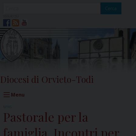
Skip
to
Cerca
content
SEGUICI SU
Diocesi di Orvieto-Todi
Menu
NEWS
Pastorale per la
famiglia. Incontri per