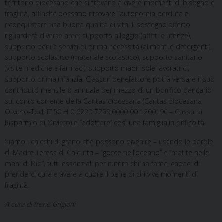
territorio diocesano che si trovano a vivere momenti di bisogno e
fragilità, affinché possano ritrovare l’autonomia perduta e
riconquistare una buona qualità di vita. Il sostegno offerto
riguarderà diverse aree: supporto alloggio (affitti e utenze),
supporto beni e servizi di prima necessità (alimenti e detergenti),
supporto scolastico (materiale scolastico), supporto sanitario
(visite mediche e farmaci), supporto madri sole lavoratrici,
supporto prima infanzia. Ciascun benefattore potrà versare il suo
contributo mensile o annuale per mezzo di un bonifico bancario
sul conto corrente della Caritas diocesana (Caritas diocesana
Orvieto-Todi IT 50 H 0 6220 7259 0000 00 1200190 – Cassa di
Risparmio di Orvieto) e “adottare” così una famiglia in difficoltà.
Siamo i chicchi di grano che possono divenire – usando le parole
di Madre Teresa di Calcutta – “gocce nell’oceano” e “matite nelle
mani di Dio”, tutti essenziali per nutrire chi ha fame, capaci di
prenderci cura e avere a cuore il bene di chi vive momenti di
fragilità.
A cura di Irene Grigioni