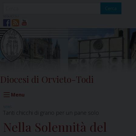
Skip
to
Cerca
content
SEGUICI SU
Diocesi di Orvieto-Todi
Menu
NEWS
Tanti chicchi di grano per un pane solo
Nella Solennità del