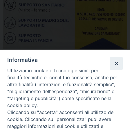
Informativa
Utilizziamo cookie o tecnologie simili per
finalità tecniche e, con il tuo consenso, anche per
altre finalità ("interazioni e funzionalità semplici",
"miglioramento dell'esperienza", "misurazione" e
Home
Il Vescovo
Diocesi
Pastorale
Liturgia
"targeting e pubblicità") come specificato nella
Beni Culturali
Caritas
Cammino sinodale
Com. Sociali
cookie policy.
Modulistica
Casa dioc. di Spagliagrano
Webmail
Cliccando su "accetta" acconsenti all'utilizzo dei
cookie. Cliccando su "personalizza" puoi avere
maggiori informazioni sui cookie utilizzati e