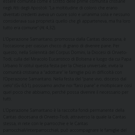
essere comunità come è scritto delle prime comunità cristiane
negli Atti degli Apostoli: “La moltitudine di coloro che erano
diventati credenti aveva un cuore solo e un’anima sola e nessuno
considerava sua proprietà quello che gli apparteneva, ma fra loro
tutto era comune” (At 4,32).
L’Operazione Samaritano, promossa dalla Caritas diocesana, è
l’occasione per ciascun chicco di grano di divenire pane. Per
questo, nella Solennità del Corpus Domini, la Diocesi di Orvieto-
Todi, culla del Miracolo Eucaristico di Bolsena e luogo da cui Papa
Urbano IV istituì questa festa per la Chiesa universale, invita la
comunità cristiana a “adottare” le famiglie più in difficoltà con
l’Operazione Samaritano. Nella festa del “pane vivo, disceso dal
cielo” (Gv 6,51), possiamo anche noi “farci pane” e moltiplicare così
quel poco che abbiamo, perché possa divenire il necessario per
tutti.
L’Operazione Samaritano è la raccolta fondi permanente della
Caritas diocesana di Orvieto-Todi, attraverso la quale la Caritas
stessa, in rete con le parrocchie e le Caritas
parrocchiali/interparrocchiali, può accompagnare le famiglie del