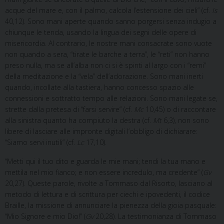
acque del mare e, con il palmo, calcola l’estensione dei cieli” (cf.
Is
40,12). Sono mani aperte quando sanno porgersi senza indugio a
chiunque le tenda, usando la lingua dei segni delle opere di
misericordia. Al contrario, le nostre mani consacrate sono vuote
non quando a sera, “tirate le barche a terra”, le “reti” non hanno
preso nulla, ma se all’alba non ci si è spinti al largo con i “remi”
della meditazione e la “vela” dell’adorazione. Sono mani inerti
quando, incollate alla tastiera, hanno concesso spazio alle
connessioni e sottratto tempo alle relazioni. Sono mani legate se,
strette dalla pretesa di “farsi servire” (cf.
Mc
10,45) o di raccontare
alla sinistra quanto ha compiuto la destra (cf.
Mt
6,3), non sono
libere di lasciare alle impronte digitali l’obbligo di dichiarare:
“Siamo servi inutili” (cf.
Lc
17,10).
“Metti qui il tuo dito e guarda le mie mani; tendi la tua mano e
mettila nel mio fianco; e non essere incredulo, ma credente” (
Gv
20,27). Queste parole, rivolte a Tommaso dal Risorto, lasciano al
metodo di lettura e di scrittura per ciechi e ipovedenti, il codice
Braille, la missione di annunciare la pienezza della gioia pasquale:
“Mio Signore e mio Dio!” (
Gv
20,28). La testimonianza di Tommaso