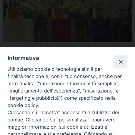
Informativa
Utilizziamo cookie o tecnologie simili per
finalità tecniche e, con il tuo consenso, anche per
altre finalità ("interazioni e funzionalità semplici",
"miglioramento dell'esperienza", "misurazione" e
Home
Il Vescovo
Diocesi
Pastorale
Liturgia
"targeting e pubblicità") come specificato nella
Beni Culturali
Caritas
Cammino sinodale
Com. Sociali
cookie policy.
Modulistica
Casa dioc. di Spagliagrano
Webmail
Cliccando su "accetta" acconsenti all'utilizzo dei
cookie. Cliccando su "personalizza" puoi avere
maggiori informazioni sui cookie utilizzati e
personalizzare le tue preferenze. Cliccando su