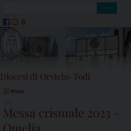
Skip
to
Cerca
content
SEGUICI SU
Diocesi di Orvieto-Todi
Menu
NEWS
Messa crismale 2023 –
Omelia