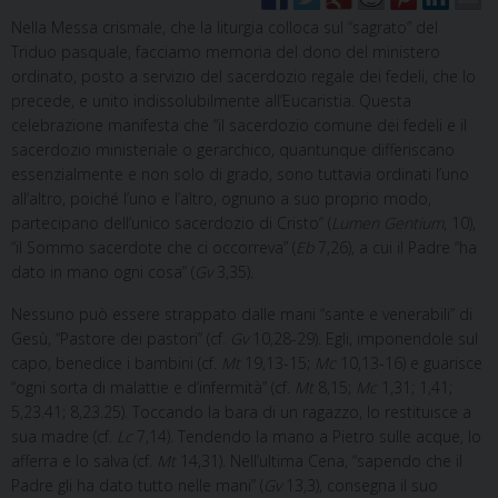
Nella Messa crismale, che la liturgia colloca sul “sagrato” del
Triduo pasquale, facciamo memoria del dono del ministero
ordinato, posto a servizio del sacerdozio regale dei fedeli, che lo
precede, e unito indissolubilmente all’Eucaristia. Questa
celebrazione manifesta che “il sacerdozio comune dei fedeli e il
sacerdozio ministeriale o gerarchico, quantunque differiscano
essenzialmente e non solo di grado, sono tuttavia ordinati l’uno
all’altro, poiché l’uno e l’altro, ognuno a suo proprio modo,
partecipano dell’unico sacerdozio di Cristo” (
Lumen Gentium
, 10),
“il Sommo sacerdote che ci occorreva” (
Eb
7,26), a cui il Padre “ha
dato in mano ogni cosa” (
Gv
3,35).
Nessuno può essere strappato dalle mani “sante e venerabili” di
Gesù, “Pastore dei pastori” (cf.
Gv
10,28-29). Egli, imponendole sul
capo, benedice i bambini (cf.
Mt
19,13-15;
Mc
10,13-16) e guarisce
“ogni sorta di malattie e d’infermità” (cf.
Mt
8,15;
Mc
1,31; 1,41;
5,23.41; 8,23.25). Toccando la bara di un ragazzo, lo restituisce a
sua madre (cf.
Lc
7,14). Tendendo la mano a Pietro sulle acque, lo
afferra e lo salva (cf.
Mt
14,31). Nell’ultima Cena, “sapendo che il
Padre gli ha dato tutto nelle mani” (
Gv
13,3), consegna il suo