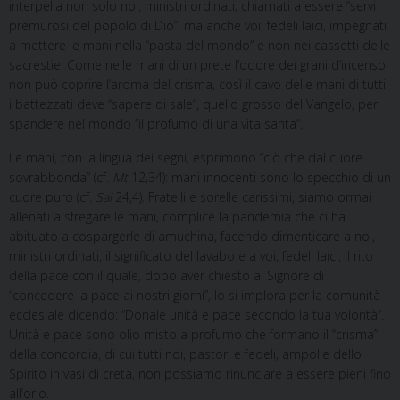
interpella non solo noi, ministri ordinati, chiamati a essere “servi
premurosi del popolo di Dio”, ma anche voi, fedeli laici, impegnati
a mettere le mani nella “pasta del mondo” e non nei cassetti delle
sacrestie. Come nelle mani di un prete l’odore dei grani d’incenso
non può coprire l’aroma del crisma, così il cavo delle mani di tutti
i battezzati deve “sapere di sale”, quello grosso del Vangelo, per
spandere nel mondo “il profumo di una vita santa”.
Le mani, con la lingua dei segni, esprimono “ciò che dal cuore
sovrabbonda” (cf.
Mt
12,34): mani innocenti sono lo specchio di un
cuore puro (cf.
Sal
24,4). Fratelli e sorelle carissimi, siamo ormai
allenati a sfregare le mani, complice la pandemia che ci ha
abituato a cospargerle di amuchina, facendo dimenticare a noi,
ministri ordinati, il significato del lavabo e a voi, fedeli laici, il rito
della pace con il quale, dopo aver chiesto al Signore di
“concedere la pace ai nostri giorni”, lo si implora per la comunità
ecclesiale dicendo: “Donale unità e pace secondo la tua volontà”.
Unità e pace sono olio misto a profumo che formano il “crisma”
della concordia, di cui tutti noi, pastori e fedeli, ampolle dello
Spirito in vasi di creta, non possiamo rinunciare a essere pieni fino
all’orlo.