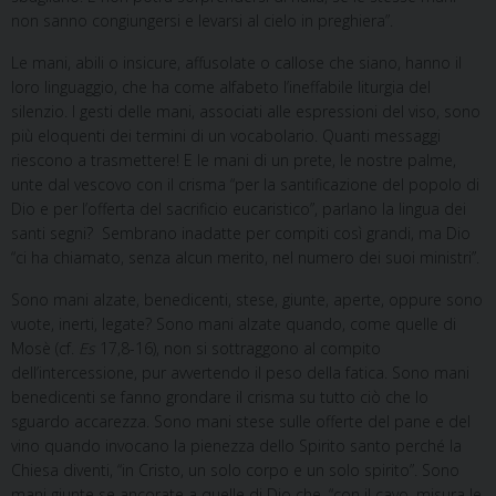
non sanno congiungersi e levarsi al cielo in preghiera”.
Le mani, abili o insicure, affusolate o callose che siano, hanno il
loro linguaggio, che ha come alfabeto l’ineffabile liturgia del
silenzio. I gesti delle mani, associati alle espressioni del viso, sono
più eloquenti dei termini di un vocabolario. Quanti messaggi
riescono a trasmettere! E le mani di un prete, le nostre palme,
unte dal vescovo con il crisma “per la santificazione del popolo di
Dio e per l’offerta del sacrificio eucaristico”, parlano la lingua dei
santi segni? Sembrano inadatte per compiti così grandi, ma Dio
“ci ha chiamato, senza alcun merito, nel numero dei suoi ministri”.
Sono mani alzate, benedicenti, stese, giunte, aperte, oppure sono
vuote, inerti, legate? Sono mani alzate quando, come quelle di
Mosè (cf.
Es
17,8-16), non si sottraggono al compito
dell’intercessione, pur avvertendo il peso della fatica. Sono mani
benedicenti se fanno grondare il crisma su tutto ciò che lo
sguardo accarezza. Sono mani stese sulle offerte del pane e del
vino quando invocano la pienezza dello Spirito santo perché la
Chiesa diventi, “in Cristo, un solo corpo e un solo spirito”. Sono
mani giunte se ancorate a quelle di Dio che, “con il cavo, misura le