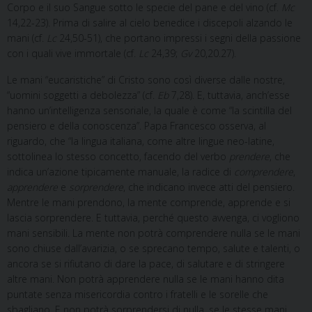
Corpo e il suo Sangue sotto le specie del pane e del vino (cf.
Mc
14,22-23). Prima di salire al cielo benedice i discepoli alzando le
mani (cf.
Lc
24,50-51), che portano impressi i segni della passione
con i quali vive immortale (cf.
Lc
24,39;
Gv
20,20.27).
Le mani “eucaristiche” di Cristo sono così diverse dalle nostre,
“uomini soggetti a debolezza” (cf.
Eb
7,28). E, tuttavia, anch’esse
hanno un’intelligenza sensoriale, la quale è come “la scintilla del
pensiero e della conoscenza”. Papa Francesco osserva, al
riguardo, che “la lingua italiana, come altre lingue neo-latine,
sottolinea lo stesso concetto, facendo del verbo
prendere
, che
indica un’azione tipicamente manuale, la radice di
comprendere
,
apprendere
e
sorprendere
, che indicano invece atti del pensiero.
Mentre le mani prendono, la mente comprende, apprende e si
lascia sorprendere. E tuttavia, perché questo avvenga, ci vogliono
mani sensibili. La mente non potrà comprendere nulla se le mani
sono chiuse dall’avarizia, o se sprecano tempo, salute e talenti, o
ancora se si rifiutano di dare la pace, di salutare e di stringere
altre mani. Non potrà apprendere nulla se le mani hanno dita
puntate senza misericordia contro i fratelli e le sorelle che
sbagliano. E non potrà sorprendersi di nulla, se le stesse mani