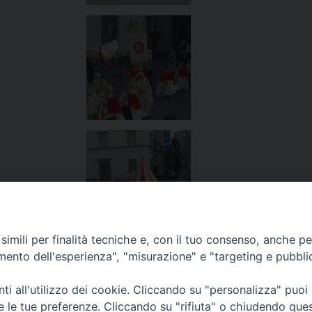
imili per finalità tecniche e, con il tuo consenso, anche per 
amento dell'esperienza", "misurazione" e "targeting e pubbli
i all'utilizzo dei cookie. Cliccando su "personalizza" puoi
re le tue preferenze. Cliccando su "rifiuta" o chiudendo que