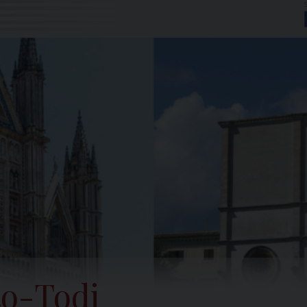
to-Todi