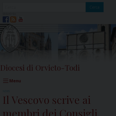
Skip
to
Cerca
content
SEGUICI SU
Diocesi di Orvieto-Todi
Menu
NEWS
Il Vescovo scrive ai
membri dei Consigli