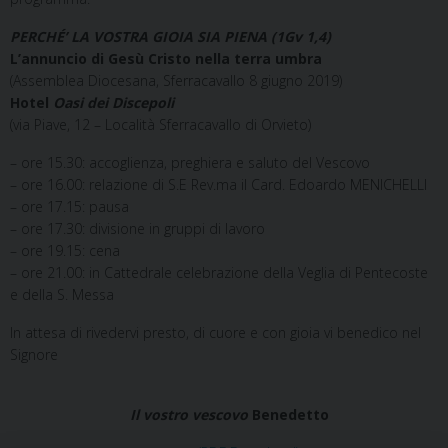
PERCHÉ’ LA VOSTRA GIOIA SIA PIENA (1Gv 1,4)
L’annuncio di Gesù Cristo nella terra umbra
(Assemblea Diocesana, Sferracavallo 8 giugno 2019)
Hotel
Oasi dei Discepoli
(via Piave, 12 – Località Sferracavallo di Orvieto)
– ore 15.30: accoglienza, preghiera e saluto del Vescovo
– ore 16.00: relazione di S.E Rev.ma il Card. Edoardo MENICHELLI
– ore 17.15: pausa
– ore 17.30: divisione in gruppi di lavoro
– ore 19.15: cena
– ore 21.00: in Cattedrale celebrazione della Veglia di Pentecoste
e della S. Messa
In attesa di rivedervi presto, di cuore e con gioia vi benedico nel
Signore
Il vostro vescovo
Benedetto