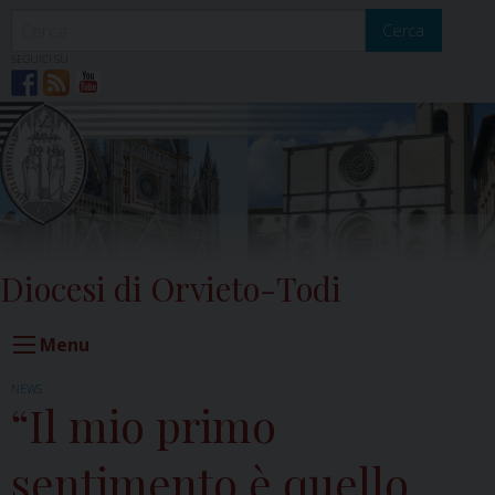
Skip
to
Cerca
content
SEGUICI SU
Diocesi di Orvieto-Todi
Menu
NEWS
“Il mio primo
sentimento è quello