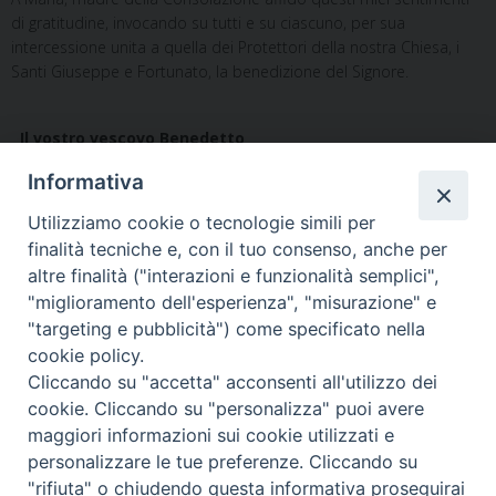
di gratitudine, invocando su tutti e su ciascuno, per sua
intercessione unita a quella dei Protettori della nostra Chiesa, i
Santi Giuseppe e Fortunato, la benedizione del Signore.
Il vostro vescovo Benedetto
Informativa
Utilizziamo cookie o tecnologie simili per
finalità tecniche e, con il tuo consenso, anche per
altre finalità ("interazioni e funzionalità semplici",
"miglioramento dell'esperienza", "misurazione" e
Home
Il Vescovo
Diocesi
Pastorale
Liturgia
"targeting e pubblicità") come specificato nella
Beni Culturali
Caritas
Cammino sinodale
Com. Sociali
cookie policy.
Modulistica
Casa dioc. di Spagliagrano
Webmail
Cliccando su "accetta" acconsenti all'utilizzo dei
cookie. Cliccando su "personalizza" puoi avere
maggiori informazioni sui cookie utilizzati e
personalizzare le tue preferenze. Cliccando su
"rifiuta" o chiudendo questa informativa proseguirai
2025 copyright