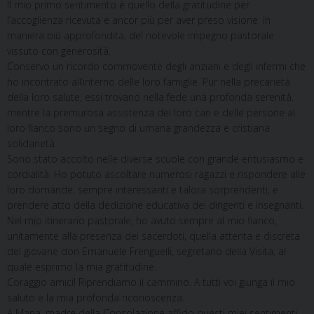
Il mio primo sentimento è quello della gratitudine per
l’accoglienza ricevuta e ancor più per aver preso visione, in
maniera più approfondita, del notevole impegno pastorale
vissuto con generosità.
Conservo un ricordo commovente degli anziani e degli infermi che
ho incontrato all’interno delle loro famiglie. Pur nella precarietà
della loro salute, essi trovano nella fede una profonda serenità,
mentre la premurosa assistenza dei loro cari e delle persone al
loro fianco sono un segno di umana grandezza e cristiana
solidarietà.
Sono stato accolto nelle diverse scuole con grande entusiasmo e
cordialità. Ho potuto ascoltare numerosi ragazzi e rispondere alle
loro domande, sempre interessanti e talora sorprendenti, e
prendere atto della dedizione educativa dei dirigenti e insegnanti.
Nel mio itinerario pastorale, ho avuto sempre al mio fianco,
unitamente alla presenza dei sacerdoti, quella attenta e discreta
del giovane don Emanuele Frenguelli, segretario della Visita, al
quale esprimo la mia gratitudine.
Coraggio amici! Riprendiamo il cammino. A tutti voi giunga il mio
saluto e la mia profonda riconoscenza.
A Maria, madre della Consolazione affido questi miei sentimenti