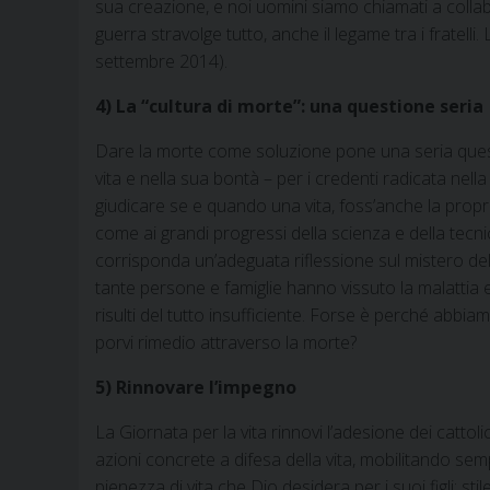
sua creazione, e noi uomini siamo chiamati a collab
guerra stravolge tutto, anche il legame tra i fratelli
settembre 2014).
4) La “cultura di morte”: una questione seria
Dare la morte come soluzione pone una seria questio
vita e nella sua bontà – per i credenti radicata nella
giudicare se e quando una vita, foss’anche la propria
come ai grandi progressi della scienza e della tec
corrisponda un’adeguata riflessione sul mistero del 
tante persone e famiglie hanno vissuto la malattia
risulti del tutto insufficiente. Forse è perché abbia
porvi rimedio attraverso la morte?
5) Rinnovare l’impegno
La Giornata per la vita rinnovi l’adesione dei cattol
azioni concrete a difesa della vita, mobilitando sem
pienezza di vita che Dio desidera per i suoi figli; s