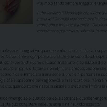
vita, mobilitando sempre maggiori energie 
Pubblichiamo il Messaggio che il Consigl
per la 45ª Giornata Nazionale per la Vita,
morte non è mai una soluzione. “Dio ha cr
mondo sono portatrici di salvezza, in esse
omplessa e impegnativa, quando sembra che la sfida sia insupera
e. Certamente a ogni persona e situazione sono dovuti rispetto
ti consapevoli che certe decisioni maturano in condizioni di soli
, credenti e non. Ciò, tuttavia, non elimina la preoccupazione c
conomica e immediata a una serie di problemi personali e sociali
gie che si spacciano per ragionevoli e misericordiose, mentre n
oluto, quando so che nascerà disabile o credo che limiterà la mi
ndo rimango solo, quando perdo la speranza, quando vengono 
scita può consistere nell’eutanasia o nel “suicidio assistito”.