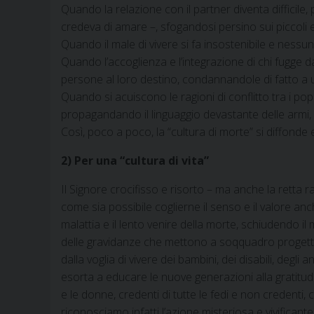
Quando la relazione con il partner diventa difficile,
credeva di amare –, sfogandosi persino sui piccoli 
Quando il male di vivere si fa insostenibile e nessun
Quando l’accoglienza e l’integrazione di chi fugge 
persone al loro destino, condannandole di fatto a 
Quando si acuiscono le ragioni di conflitto tra i po
propagandando il linguaggio devastante delle armi, f
Così, poco a poco, la “cultura di morte” si diffonde 
2) Per una “cultura di vita”
Il Signore crocifisso e risorto – ma anche la retta r
come sia possibile coglierne il senso e il valore a
malattia e il lento venire della morte, schiudendo il m
delle gravidanze che mettono a soqquadro progetti ed 
dalla voglia di vivere dei bambini, dei disabili, degli
esorta a educare le nuove generazioni alla gratitudine
e le donne, credenti di tutte le fedi e non credenti
riconosciamo infatti l’azione misteriosa e vivificant