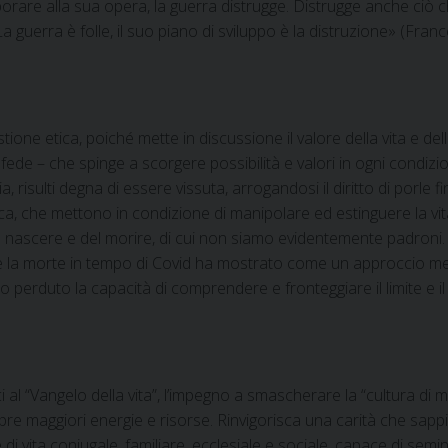
orare alla sua opera, la guerra distrugge. Distrugge anche ciò c
. La guerra è folle, il suo piano di sviluppo è la distruzione» (Fra
ne etica, poiché mette in discussione il valore della vita e de
 fede – che spinge a scorgere possibilità e valori in ogni condizio
, risulti degna di essere vissuta, arrogandosi il diritto di porle
nica, che mettono in condizione di manipolare ed estinguere la v
nascere e del morire, di cui non siamo evidentemente padroni. Il
 e la morte in tempo di Covid ha mostrato come un approccio mer
mo perduto la capacità di comprendere e fronteggiare il limite e i
ici al “Vangelo della vita”, l’impegno a smascherare la “cultura d
pre maggiori energie e risorse. Rinvigorisca una carità che sappi
tile di vita coniugale, familiare, ecclesiale e sociale, capace di 