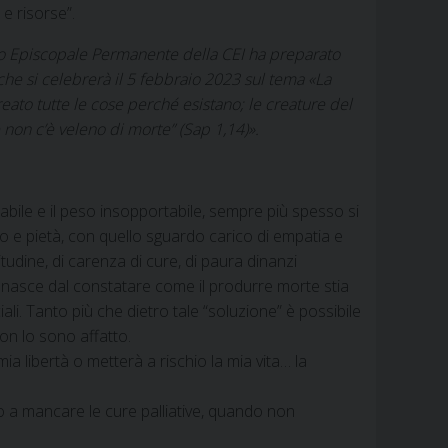
e risorse”.
io Episcopale Permanente della CEI ha preparato
 che si celebrerà il 5 febbraio 2023 sul tema «La
eato tutte le cose perché esistano; le creature del
 non c’è veleno di morte” (Sap 1,14)».
bile e il peso insopportabile, sempre più spesso si
 e pietà, con quello sguardo carico di empatia e
tudine, di carenza di cure, di paura dinanzi
he nasce dal constatare come il produrre morte stia
. Tanto più che dietro tale “soluzione” è possibile
on lo sono affatto.
a libertà o metterà a rischio la mia vita… la
a mancare le cure palliative, quando non