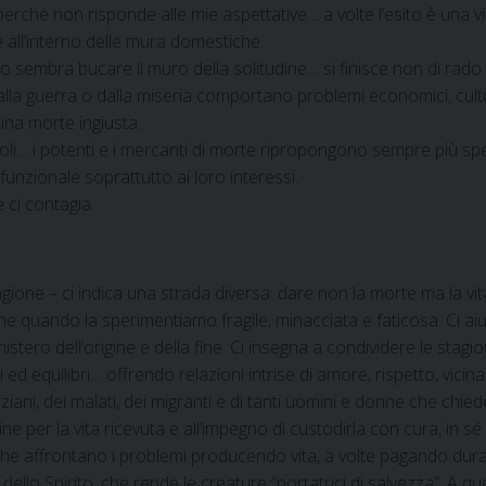
 perché non risponde alle mie aspettative… a volte l’esito è una v
e all’interno delle mura domestiche.
o sembra bucare il muro della solitudine… si finisce non di rado co
dalla guerra o dalla miseria comportano problemi economici, cult
una morte ingiusta.
poli… i potenti e i mercanti di morte ripropongono sempre più sp
unzionale soprattutto ai loro interessi.
e ci contagia.
agione – ci indica una strada diversa: dare non la morte ma la vi
nche quando la sperimentiamo fragile, minacciata e faticosa. Ci 
istero dell’origine e della fine. Ci insegna a condividere le stagion
equilibri… offrendo relazioni intrise di amore, rispetto, vicinanz
 anziani, dei malati, dei migranti e di tanti uomini e donne che chi
 per la vita ricevuta e all’impegno di custodirla con cura, in sé e 
, che affrontano i problemi producendo vita, a volte pagando dur
e dello Spirito, che rende le creature “portatrici di salvezza”. A 