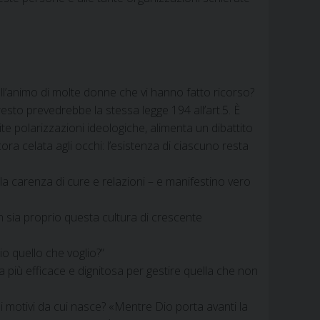
ell’animo di molte donne che vi hanno fatto ricorso?
sto prevedrebbe la stessa legge 194 all’art.5. È
ite polarizzazioni ideologiche, alimenta un dibattito
a celata agli occhi: l’esistenza di ciascuno resta
dalla carenza di cure e relazioni – e manifestino vero
on sia proprio questa cultura di crescente
cio quello che voglio?”
ia più efficace e dignitosa per gestire quella che non
e i motivi da cui nasce? «Mentre Dio porta avanti la