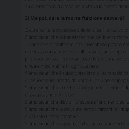
su diversi fronti a difesa della vita va la nostra ri
3) Ma poi, dare la morte funziona davvero?
D’altra parte, è doveroso chiedersi se il tentativo d
Siamo sicuri che la banalizzazione dell’interruzione
Donne che, in moltissimi casi, avrebbero potuto ess
questa la consapevolezza alla base di un disagio cult
profondo volto al rinnovamento delle normative e al
unica e inestimabile in ogni sua fase.
Siamo sicuri che il suicidio assistito o l’eutanasia ri
e responsabile affetto da parte di chi li accompagn
Siamo sicuri che la radice profonda dei femminicidi,
dissacrazione della vita?
Siamo sicuri che dietro il crescente fenomeno dei suic
Siamo sicuri che la chiusura verso i migranti e i rif
è più solo un’emergenza?
Siamo sicuri che la guerra, in Ucraina come nei Paesi