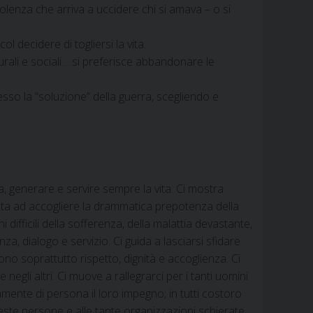
iolenza che arriva a uccidere chi si amava – o si
l decidere di togliersi la vita.
urali e sociali… si preferisce abbandonare le
esso la “soluzione” della guerra, scegliendo e
ta, generare e servire sempre la vita. Ci mostra
aiuta ad accogliere la drammatica prepotenza della
i difficili della sofferenza, della malattia devastante,
a, dialogo e servizio. Ci guida a lasciarsi sfidare
edono soprattutto rispetto, dignità e accoglienza. Ci
negli altri. Ci muove a rallegrarci per i tanti uomini
amente di persona il loro impegno; in tutti costoro
queste persone e alle tante organizzazioni schierate