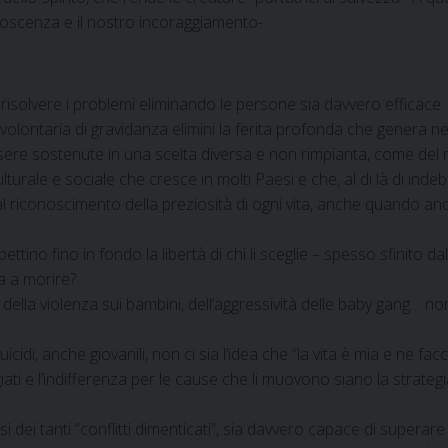
conoscenza e il nostro incoraggiamento-
i risolvere i problemi eliminando le persone sia davvero efficace.
 volontaria di gravidanza elimini la ferita profonda che genera n
ere sostenute in una scelta diversa e non rimpianta, come del re
urale e sociale che cresce in molti Paesi e che, al di là di indeb
 riconoscimento della preziosità di ogni vita, anche quando ancor
spettino fino in fondo la libertà di chi li sceglie – spesso sfinito 
a a morire?
 della violenza sui bambini, dell’aggressività delle baby gang… n
idi, anche giovanili, non ci sia l’idea che “la vita è mia e ne fac
ugiati e l’indifferenza per le cause che li muovono siano la strateg
 dei tanti “conflitti dimenticati”, sia davvero capace di superar