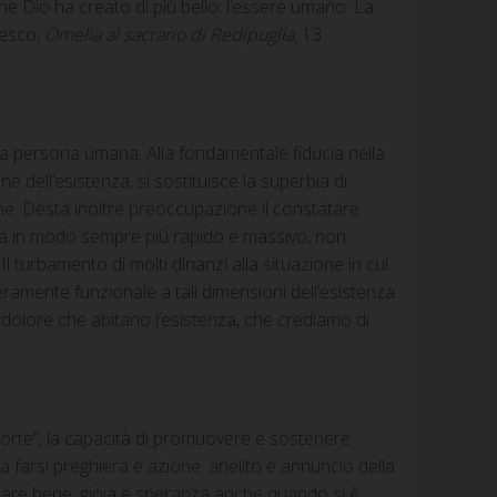
he Dio ha creato di più bello: l’essere umano. La
ncesco,
Omelia al sacrario di Redipuglia
, 13
lla persona umana. Alla fondamentale fiducia nella
ne dell’esistenza, si sostituisce la superbia di
 fine. Desta inoltre preoccupazione il constatare
ita in modo sempre più rapido e massivo, non
 turbamento di molti dinanzi alla situazione in cui
amente funzionale a tali dimensioni dell’esistenza
l dolore che abitano l’esistenza, che crediamo di
i morte”, la capacità di promuovere e sostenere
a farsi preghiera e azione: anelito e annuncio della
seminare bene, gioia e speranza anche quando si è