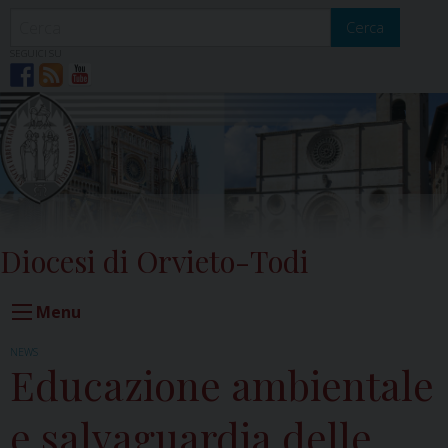
Skip
to
Cerca
content
SEGUICI SU
Diocesi di Orvieto-Todi
Menu
NEWS
Educazione ambientale
e salvaguardia delle