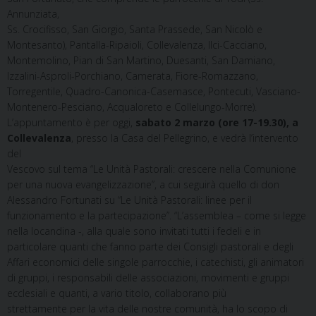
Annunziata,
Ss. Crocifisso, San Giorgio, Santa Prassede, San Nicolò e
Montesanto), Pantalla-Ripaioli, Collevalenza, Ilci-Cacciano,
Montemolino, Pian di San Martino, Duesanti, San Damiano,
Izzalini-Asproli-Porchiano, Camerata, Fiore-Romazzano,
Torregentile, Quadro-Canonica-Casemasce, Pontecuti, Vasciano-
Montenero-Pesciano, Acqualoreto e Collelungo-Morre).
L’appuntamento è per oggi,
sabato 2 marzo (ore 17-19.30), a
Collevalenza
, presso la Casa del Pellegrino, e vedrà l’intervento
del
Vescovo sul tema “Le Unità Pastorali: crescere nella Comunione
per una nuova evangelizzazione”, a cui seguirà quello di don
Alessandro Fortunati su “Le Unità Pastorali: linee per il
funzionamento e la partecipazione”. “L’assemblea – come si legge
nella locandina -, alla quale sono invitati tutti i fedeli e in
particolare quanti che fanno parte dei Consigli pastorali e degli
Affari economici delle singole parrocchie, i catechisti, gli animatori
di gruppi, i responsabili delle associazioni, movimenti e gruppi
ecclesiali e quanti, a vario titolo, collaborano più
strettamente per la vita delle nostre comunità, ha lo scopo di