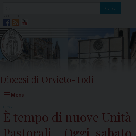
Skip
to
Cerca
content
SEGUICI SU
Diocesi di Orvieto-Todi
Menu
NEWS
È tempo di nuove Unità
Pastorali – Oggi, sabato