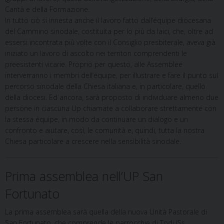
Carità e della Formazione.
In tutto ciò si innesta anche il lavoro fatto dall’équipe diocesana
del Cammino sinodale, costituita per lo più da laici, che, oltre ad
essersi incontrata più volte con il Consiglio presbiterale, aveva già
iniziato un lavoro di ascolto nei territori comprendenti le
preesistenti vicarie. Proprio per questo, alle Assemblee
interverranno i membri dell’équipe, per illustrare e fare il punto sul
percorso sinodale della Chiesa italiana e, in particolare, quello
della diocesi. Ed ancora, sarà proposto di individuare almeno due
persone in ciascuna Up chiamate a collaborare strettamente con
la stessa équipe, in modo da continuare un dialogo e un
confronto e aiutare, così, le comunità e, quindi, tutta la nostra
Chiesa particolare a crescere nella sensibilità sinodale.
Prima assemblea nell’UP San
Fortunato
La prima assemblea sarà quella della nuova Unità Pastorale di
San Fortunato, che comprende le parrocchie di Todi (Ss.