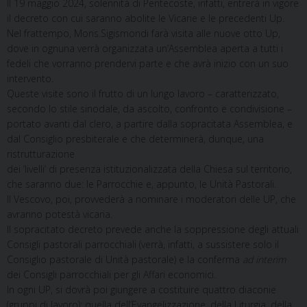
Il 19 maggio 2024, solennità di Pentecoste, infatti, entrerà in vigore
il decreto con cui saranno abolite le Vicarie e le precedenti Up.
Nel frattempo, Mons.Sigismondi farà visita alle nuove otto Up,
dove in ognuna verrà organizzata un’Assemblea aperta a tutti i
fedeli che vorranno prendervi parte e che avrà inizio con un suo
intervento.
Queste visite sono il frutto di un lungo lavoro – caratterizzato,
secondo lo stile sinodale, da ascolto, confronto e condivisione –
portato avanti dal clero, a partire dalla sopracitata Assemblea, e
dal Consiglio presbiterale e che determinerà, dunque, una
ristrutturazione
dei ‘livelli’ di presenza istituzionalizzata della Chiesa sul territorio,
che saranno due: le Parrocchie e, appunto, le Unità Pastorali.
Il Vescovo, poi, provvederà a nominare i moderatori delle UP, che
avranno potestà vicaria.
Il sopracitato decreto prevede anche la soppressione degli attuali
Consigli pastorali parrocchiali (verrà, infatti, a sussistere solo il
Consiglio pastorale di Unità pastorale) e la conferma
ad interim
dei Consigli parrocchiali per gli Affari economici.
In ogni UP, si dovrà poi giungere a costituire quattro diaconie
(gruppi di lavoro): quella dell’Evangelizzazione, della Liturgia, della