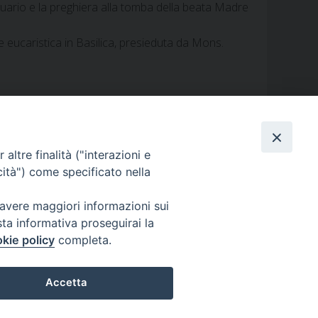
ntuario e la preghiera alla tomba della beata Madre
 eucaristica in Basilica, presieduta da Mons.
altre finalità ("interazioni e
cità") come specificato nella
 avere maggiori informazioni sui
sta informativa proseguirai la
kie policy
completa.
i
Caritas
Cammino sinodale
Com. Sociali
Modulistica
Accetta