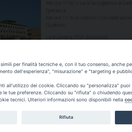
Alle ore 11.00 ci sarà l’accoglienza al Sa
Speranza.
Alle ore 11.30 la solenne Concelebrazione
Gualtiero.
La locandina
(PDF download)
imili per finalità tecniche e, con il tuo consenso, anche per 
amento dell'esperienza", "misurazione" e "targeting e pubbli
i all'utilizzo dei cookie. Cliccando su "personalizza" puoi
re le tue preferenze. Cliccando su "rifiuta" o chiudendo que
okie tecnici. Ulteriori informazioni sono disponibili nella
coo
Home
Il Vescovo
Diocesi
Pastorale
Liturgia
Beni Cultural
Casa dioc. di Spagliagrano
Webmail
 Todi
Rifiuta