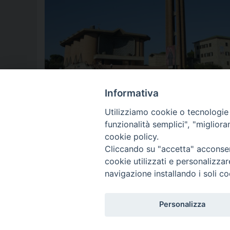
Informativa
Utilizziamo cookie o tecnologie s
funzionalità semplici", "miglior
cookie policy.
Cliccando su "accetta" acconsent
cookie utilizzati e personalizza
navigazione installando i soli co
2025 copyright
Diocesi di Orvieto –
Personalizza