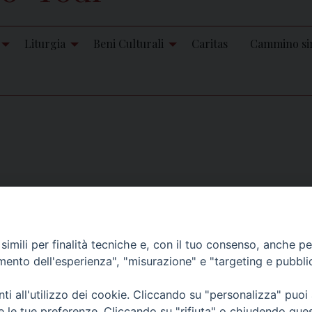
Liturgia
Beni Culturali
Caritas
Cammino si
di Orvieto rimarrà chiuso.
imili per finalità tecniche e, con il tuo consenso, anche per 
amento dell'esperienza", "misurazione" e "targeting e pubbli
i all'utilizzo dei cookie. Cliccando su "personalizza" puoi
re le tue preferenze. Cliccando su "rifiuta" o chiudendo que