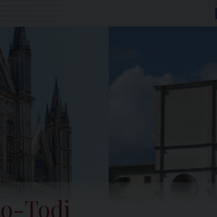
to-Todi