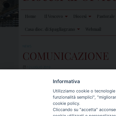
Home
Il Vescovo
Diocesi
Pastorale
Casa dioc. di Spagliagrano
Webmail
NEWS
COMUNICAZIONE
12 LUGLIO 2019
Informativa
Si informa che sabato 13 luglio l’Archivio Vescovile 
Utilizziamo cookie o tecnologie s
funzionalità semplici", "miglior
cookie policy.
Cliccando su "accetta" acconsent
cookie utilizzati e personalizza