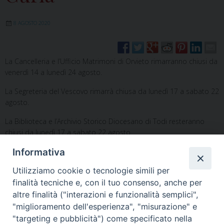
8 AGOSTO 2020
La Cancelleria e l’Ufficio Matrimoni di Orvieto rimarranno chiusi da
venerdì 14 a lunedì 24 agosto.
La Segreteria del Vescovo rimarrà chiusa da lunedì 17 a sabato 22
agosto.
La Biblioteca e l’Archivio Storico Diocesano di Todi resteranno
chiusi da lunedì 17 a sabato 22 agosto.
Informativa
Utilizziamo cookie o tecnologie simili per
finalità tecniche e, con il tuo consenso, anche per
altre finalità ("interazioni e funzionalità semplici",
"miglioramento dell'esperienza", "misurazione" e
Home
Il Vescovo
Diocesi
Pastorale
Liturgia
"targeting e pubblicità") come specificato nella