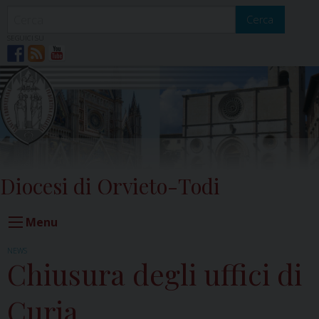
Skip
to
Cerca
content
SEGUICI SU
Diocesi di Orvieto-Todi
Menu
NEWS
Chiusura degli uffici di
Curia