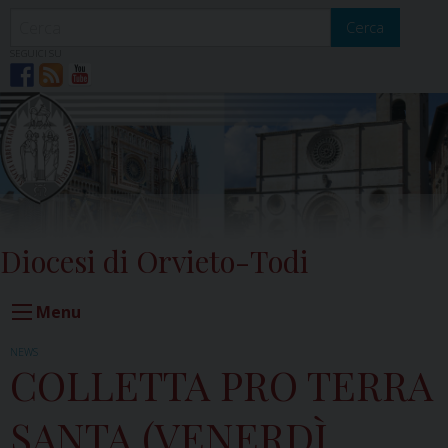
Skip
to
Cerca
content
SEGUICI SU
Diocesi di Orvieto-Todi
Menu
NEWS
COLLETTA PRO TERRA
SANTA (VENERDÌ