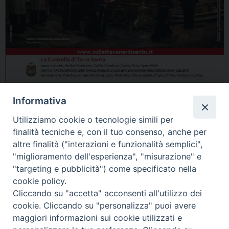
Informativa
Utilizziamo cookie o tecnologie simili per
finalità tecniche e, con il tuo consenso, anche per
altre finalità ("interazioni e funzionalità semplici",
"miglioramento dell'esperienza", "misurazione" e
Home
Il Vescovo
Diocesi
Pastorale
Liturgia
"targeting e pubblicità") come specificato nella
Beni Culturali
Caritas
Cammino sinodale
Com. Sociali
cookie policy.
Modulistica
Casa dioc. di Spagliagrano
Webmail
Cliccando su "accetta" acconsenti all'utilizzo dei
cookie. Cliccando su "personalizza" puoi avere
maggiori informazioni sui cookie utilizzati e