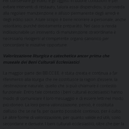
Per conservare gli edifici e gli oggetti in buone condizioni e per
evitare interventi di restauro, talora assai dispendiosi, si provveda
alla regolare manutenzione e all’uso permanente degli arredi e
degli edifici sacri. A tale scopo è bene ricorrere a personale, anche
volontario, purché debitamente preparato. Nel caso si renda
indilazionabile un intervento di manutenzione straordinaria è
necessario rivolgersi al competente organo canonico per
concordare le iniziative opportune.
Valorizzazione liturgica e catechetica ancor prima che
museale dei Beni Culturali Ecclesiastici
La maggior parte dei BB.CC.EE. è stata creata e continua a far
riferimento alla liturgia che ne costituisce la ragion d’essere, la
destinazione naturale, quello che si può chiamare il contesto
funzionale. Entro tale contesto i beni culturali ecclesiastici hanno
modo di comunicare il loro messaggio e di essere letti nel modo
più idoneo. La loro piena valorizzazione, perciò, è costituita
dall’uso che se ne fa, per quanto possibile continuo, per il culto.
Le altre forme di valorizzazione, per quanto valide ed utili, sono
secondarie e derivate. I beni culturali ecclesiastici, oltre che per la