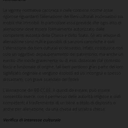
La vigente normativa canonica e civile contiene norme assai
rigorose riguardanti l’alienazione dei Beni culturali ecclesiastici sia
mobili che immobili. In particolare essa prevede che ogni atto di
alienazione deve essere formalmente autorizzato dalle
competenti autorità della Chiesa e dello Stato. Gli atti abusivi di
alienazione sono nulli e passibili di sanzioni canoniche e civili.
L’alienazione dei beni culturali ecclesiastici, infatti, costituisce non
solo un oggettivo depauperamento del patrimonio, ma anche un
evento che incide gravemente su di essi: distaccati dal contesto
fisico e funzionale di origine, tali beni perdono gran parte del loro
significato originale e vengono esposti ad usi incongrui e spesso
dissacranti, con grave scandalo dei fedeli.
L’alienazione dei BB.CC.EE. è quindi da evitare; può essere
consentito invece, con il permesso delle autorità religiose e civili
competenti, il trasferimento di un bene a titolo di deposito o
anche per alienazione, da una chiesa ad un’altra chiesa.
Verifica di interesse culturale