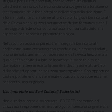
liturgia e per il culto, sono nati, spesso, come strumenti di
catechesi e hanno svolto e continuano a svolgere una funzione di
testimonianza della fede cattolica nell’ambito della tradizione. È
allora importante che insieme al loro ruolo liturgico i beni culturali
della Chiesa siano utilizzati per iniziative di tipo formativo e che il
messaggio di fede di cui sono portatori non sia sottaciuto, ma
espresso con sobrietà e proprietà teologica.
Nel caso non possano più essere impiegati, i beni culturali
ecclesiastici siano conservati con grande cura, in ambienti adatti,
privi di umidità, anche in considerazione dell’elevata funzione alla
quale hanno servito. La loro collocazione in raccolte e musei
dovrebbe mettere in risalto la primitiva destinazione attraverso
didascalie ed opportune soluzioni museografiche. Con opportune
cautele poi, almeno in determinate occasioni, dovrebbe esserne
consentito l’uso originario.
Uso improprio dei Beni Culturali Ecclesiastici
Non di rado si cerca di valorizzare i BB.CC.EE. ricorrendo ad
utilizzazioni improprie che ne stravolgono il senso di origine e che,
proprio per questo, danno luogo a soluzioni di dubbio gusto e