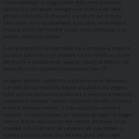
L’impossibilità per la maggior parte delle chiese di avere un
sacrista, fa sì che queste rimangano per buona parte della
giornata incustodite. D’altra parte, soprattutto per le chiese
parrocchiali, non è assolutamente auspicabile che rimangano
chiuse al di fuori dei momenti di culto come, purtroppo, si va
facendo sempre più spesso.
È allora innanzitutto indispensabile che si provveda ai sistemi di
sicurezza: buoni infissi con serrature robuste ed efficaci, sbarre
alle finestre e, possibilmente, adeguati impianti di antifurto. Per
questi ultimi sono disponibili finanziamenti dalla CEI.
Gli oggetti preziosi, soprattutto di piccole e medie dimensioni,
non siano lasciati incustoditi, esposti al pubblico, ma vengano
esibiti solo con la massima prudenza e in presenza di realistiche
condizioni di sicurezza. Sarebbe opportuno che nelle sacristie o
in vani di non facile accesso, si ricavi una piccola camera di
sicurezza, con porta blindata, ove custodire gli oggetti di maggior
valore e di facile asportazione. Nel mercato antiquario, c’è da
ricordare, si trova di tutto: dai candelieri, alle pale d’altare, a
marmi e pavimenti divelti, fino alle carte gloria, alle tovaglie