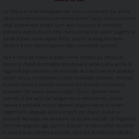
La Chiesa si sente impegnata non solo a conservare, ma anche
ad accrescere il proprio patrimonio di Arte Sacra. Sia in occasione
degli adattamenti liturgici sia in altre occasioni, le comunità
potranno quindi inserire nelle chiese, comprese quelle soggette a
tutela statale, nuove opere d’arte, purché di adeguato livello
artistico e con l’autorizzazione delle competenti autorità.
Non è certo da lodare la prassi ormai sempre più diffusa di
dotare le chiese di immagini devozionali e seriali, come anche di
oggetti liturgici prodotti con materiale di scarso valore e qualità e
perciò stesso, nonostante il costo comunque notevole, destinati
in breve tempo a divenire inservibili. (Va ricordato il proverbio
popolare che suona spesso saggio: ‘Chi più spende, meno
spende’). È pur vero che l’artigianato va diminuendo, ma pur
tuttavia è possibile ancora reperire artigiani capaci di creare
oggetti belli, adeguati, unici, e proprio per questi studiati in
funzione del luogo ove andranno ad essere utilizzati. Le migliaia di
euro che vengono oggi spesi in acquisto di calici e affini riprodotti
in serie e quasi sempre pacchiani, oltre che di materiale tutt’altro