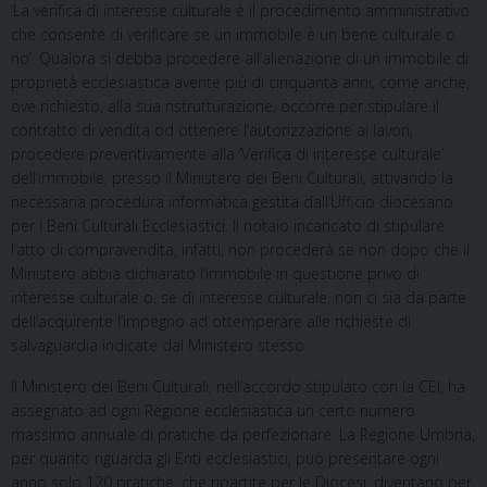
‘La verifica di interesse culturale è il procedimento amministrativo
che consente di verificare se un immobile è un bene culturale o
no’. Qualora si debba procedere all’alienazione di un immobile di
proprietà ecclesiastica avente più di cinquanta anni, come anche,
ove richiesto, alla sua ristrutturazione, occorre per stipulare il
contratto di vendita od ottenere l’autorizzazione ai lavori,
procedere preventivamente alla ‘Verifica di interesse culturale’
dell’immobile, presso il Ministero dei Beni Culturali, attivando la
necessaria procedura informatica gestita dall’Ufficio diocesano
per i Beni Culturali Ecclesiastici. Il notaio incaricato di stipulare
l’atto di compravendita, infatti, non procederà se non dopo che il
Ministero abbia dichiarato l’immobile in questione privo di
interesse culturale o, se di interesse culturale, non ci sia da parte
dell’acquirente l’impegno ad ottemperare alle richieste di
salvaguardia indicate dal Ministero stesso.
Il Ministero dei Beni Culturali, nell’accordo stipulato con la CEI, ha
assegnato ad ogni Regione ecclesiastica un certo numero
massimo annuale di pratiche da perfezionare. La Regione Umbria,
per quanto riguarda gli Enti ecclesiastici, può presentare ogni
anno solo 120 pratiche, che ripartite per le Diocesi, diventano per