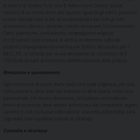
la nostra di Orvieto-Todi solo 8. Nella nostra Diocesi quindi,
nell’arco di un intero anno, per quanto riguarda gli edifici, possono
essere stipulati solo 8 atti di compravendita per tutti gli enti
ecclesiastici (diocesi, seminari, Istituto diocesano Sostentamento
Clero, parrocchie, confraternite, congregazioni religiose
ecc.).Essendo la procedura di verifica di interesse culturale
piuttosto impegnativa ed onerosa per l’Ufficio diocesano per i
BB.CC.EE., si richiede per la sua attivazione un contributo di €
100,00 da versare al momento dell’introduzione della pratica.
Rimozione e spostamento
Ogni rimozione di opere d’arte dalla loro sede originaria, per una
collocazione in altra sede (ad esempio in altra chiesa, nella casa
parrocchiale, nel museo diocesano, nel palazzo vescovile) per
motivi di sicurezza, deve essere autorizzata dai competenti organi
canonici e civili. La nuova collocazione, una volta autorizzata, sarà
segnalata sulla rispettiva scheda di catalogo.
Custodia e sicurezza