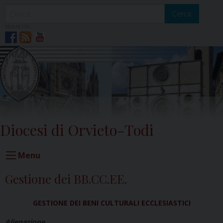
Skip
to
Cerca
content
SEGUICI SU
Diocesi di Orvieto-Todi
Menu
Gestione dei BB.CC.EE.
GESTIONE DEI BENI CULTURALI ECCLESIASTICI
Alienazione