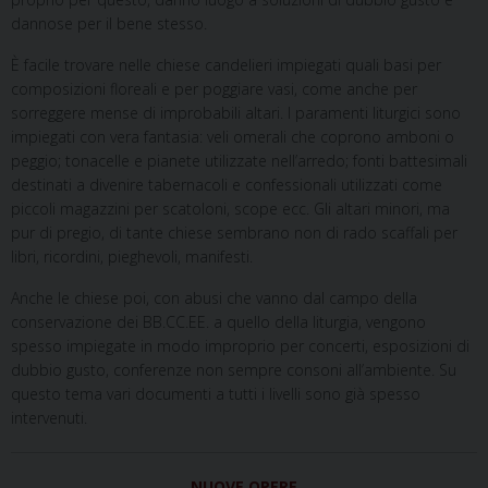
dannose per il bene stesso.
È facile trovare nelle chiese candelieri impiegati quali basi per
composizioni floreali e per poggiare vasi, come anche per
sorreggere mense di improbabili altari. I paramenti liturgici sono
impiegati con vera fantasia: veli omerali che coprono amboni o
peggio; tonacelle e pianete utilizzate nell’arredo; fonti battesimali
destinati a divenire tabernacoli e confessionali utilizzati come
piccoli magazzini per scatoloni, scope ecc. Gli altari minori, ma
pur di pregio, di tante chiese sembrano non di rado scaffali per
libri, ricordini, pieghevoli, manifesti.
Anche le chiese poi, con abusi che vanno dal campo della
conservazione dei BB.CC.EE. a quello della liturgia, vengono
spesso impiegate in modo improprio per concerti, esposizioni di
dubbio gusto, conferenze non sempre consoni all’ambiente. Su
questo tema vari documenti a tutti i livelli sono già spesso
intervenuti.
NUOVE OPERE