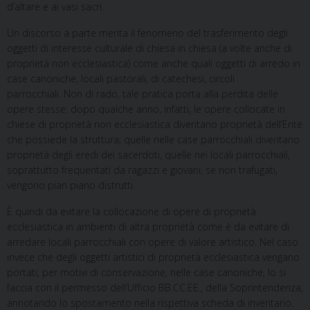
d’altare e ai vasi sacri.
Un discorso a parte merita il fenomeno del trasferimento degli
oggetti di interesse culturale di chiesa in chiesa (a volte anche di
proprietà non ecclesiastica) come anche quali oggetti di arredo in
case canoniche, locali pastorali, di catechesi, circoli
parrocchiali. Non di rado, tale pratica porta alla perdita delle
opere stesse: dopo qualche anno, infatti, le opere collocate in
chiese di proprietà non ecclesiastica diventano proprietà dell’Ente
che possiede la struttura; quelle nelle case parrocchiali diventano
proprietà degli eredi dei sacerdoti, quelle nei locali parrocchiali,
soprattutto frequentati da ragazzi e giovani, se non trafugati,
vengono pian piano distrutti.
È quindi da evitare la collocazione di opere di proprietà
ecclesiastica in ambienti di altra proprietà come è da evitare di
arredare locali parrocchiali con opere di valore artistico. Nel caso
invece che degli oggetti artistici di proprietà ecclesiastica vengano
portati, per motivi di conservazione, nelle case canoniche, lo si
faccia con il permesso dell’Ufficio BB.CC.EE., della Soprintendenza,
annotando lo spostamento nella rispettiva scheda di inventario.