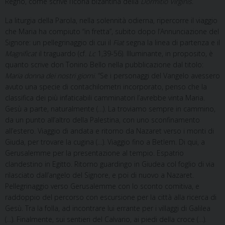
Regno, come scrive l’icona bizantina della
Dormitio Virginis
.
La liturgia della Parola, nella solennità odierna, ripercorre il viaggio
che Maria ha compiuto “in fretta”, subito dopo l’Annunciazione del
Signore: un pellegrinaggio di cui il
Fiat
segna la linea di partenza e il
Magnificat
il traguardo (cf.
Lc
1,39-56). Illuminante, in proposito, è
quanto scrive don Tonino Bello nella pubblicazione dal titolo:
Maria donna dei nostri giorni
. “Se i personaggi del Vangelo avessero
avuto una specie di contachilometri incorporato, penso che la
classifica dei più infaticabili camminatori l’avrebbe vinta Maria.
Gesù a parte, naturalmente (…). La troviamo sempre in cammino,
da un punto all’altro della Palestina, con uno sconfinamento
all’estero. Viaggio di andata e ritorno da Nazaret verso i monti di
Giuda, per trovare la cugina (…). Viaggio fino a Betlem. Di qui, a
Gerusalemme per la presentazione al tempio. Espatrio
clandestino in Egitto. Ritorno guardingo in Giudea col foglio di via
rilasciato dall’angelo del Signore, e poi di nuovo a Nazaret.
Pellegrinaggio verso Gerusalemme con lo sconto comitiva, e
raddoppio del percorso con escursione per la città alla ricerca di
Gesù. Tra la folla, ad incontrare lui errante per i villaggi di Galilea
(…). Finalmente, sui sentieri del Calvario, ai piedi della croce (…).