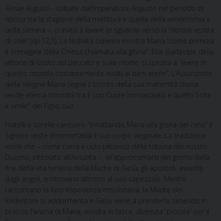
Feriae Augusti
– istituite dall’imperatore Augusto nel periodo di
riposo tra la stagione della mietitura e quella della vendemmia e
della semina –, ci invita a levare lo sguardo verso la “donna vestita
di sole” (
Ap
12,1). La festività odierna mostra Maria “come primizia
e immagine della Chiesa chiamata alla gloria”. Ella, partecipe della
vittoria di Cristo sul peccato e sulla morte, ci sprona a “vivere in
questo mondo costantemente rivolti ai beni eterni”. L’Assunzione
della Vergine Maria segna il trionfo della sua maternità divina:
rende eterna l’intimità tra il suo Cuore immacolato e quello “mite
e umile” del Figlio suo.
Fratelli e sorelle carissimi, “innalzando Maria alla gloria del cielo” il
Signore veste d’immortalità il suo corpo verginale. La tradizione
vuole che – come narra il ciclo pittorico della tribuna del nostro
Duomo, intitolato all’Assunta –, all’approssimarsi del giorno della
fine della vita terrena della Madre di Gesù, gli apostoli, avvertiti
dagli angeli, si ritrovano attorno al suo capezzale. Mentre
raccontano la loro esperienza missionaria, la Madre del
Redentore si addormenta e Gesù viene a prenderla, tenendo in
braccio l’anima di Maria, avvolta in fasce, divenuta “piccola” per il