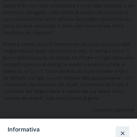
nostre ferite l’olio della consolazione e il vino della speranza. E poi
rimettici in carreggiata. Dalle nebbie di questa
valle di lacrime
, in
cui si consumano le nostre afflizioni, facci volgere gli occhi verso i
monti da dove verrà l’aiuto. E allora sulle nostre strade fiorirà
l’esultanza del
Magnificat
”.
Fratelli e sorelle carissimi, l’ultimo tratto di strada percorso dalla
Vergine Maria è quello che la porta in cielo, “in anima e corpo”. Il
giorno dell’Assunzione, nel dialogo tra il Padre e il Figlio dev’essere
accaduto qualcosa di analogo a quanto è avvenuto a Cana di
Galilea (cf.
Gv
2,1-11). Come alla festa di nozze la Madre di Gesù
ha ottenuto dal Figlio suo una “primizia della gioia pasquale”, così
il Redentore, “Re immortale dei secoli”, ha ottenuto dal Padre di
concedere alla Vergine Maria di sedere alla sua destra, come
“primizia dei redenti”, sullo stesso trono di gloria.
+ Gualtiero Sigismondi
Informativa