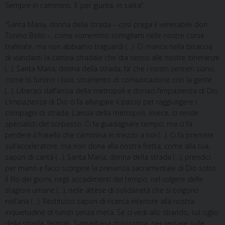
Sempre in cammino. E per giunta, in salita”.
“Santa Maria, donna della strada – così prega il venerabile don
Tonino Bello –, come vorremmo somigliarti nelle nostre corse
trafelate, ma non abbiamo traguardi (…). Ci manca nella bisaccia
di viandanti la cartina stradale che dia senso alle nostre itineranze
(…). Santa Maria, donna della strada, fa’ che i nostri sentieri siano,
come lo furono i tuoi, strumento di comunicazione con la gente
(…). Liberaci dall’ansia della metropoli e donaci l’impazienza di Dio.
L’impazienza di Dio ci fa allungare il passo per raggiungere i
compagni di strada. L’ansia della metropoli, invece, ci rende
specialisti del sorpasso. Ci fa guadagnare tempo, ma ci fa
perdere il fratello che cammina in mezzo a noi (…). Ci fa premere
sull’acceleratore, ma non dona alla nostra fretta, come alla tua,
sapori di carità (…). Santa Maria, donna della strada (…), prendici
per mano e facci scorgere la presenza sacramentale di Dio sotto
il filo dei giorni, negli accadimenti del tempo, nel volgere delle
stagioni umane (…), nelle attese di solidarietà che si colgono
nell’aria (…). Restituisci sapori di ricerca interiore alla nostra
inquietudine di turisti senza meta. Se ci vedi allo sbando, sul ciglio
della strada, fermati, Samaritana dolcissima, per versare sulle