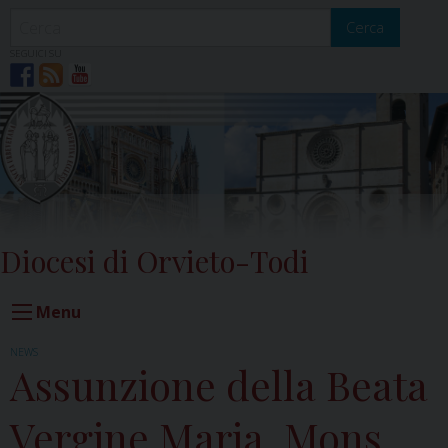
Skip
to
Cerca
content
SEGUICI SU
Diocesi di Orvieto-Todi
Menu
NEWS
Assunzione della Beata
Vergine Maria, Mons.