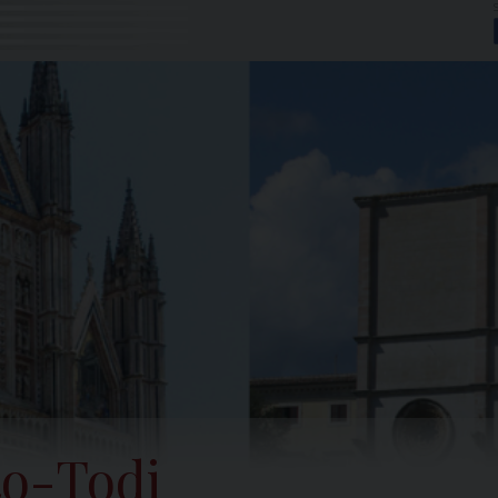
to-Todi