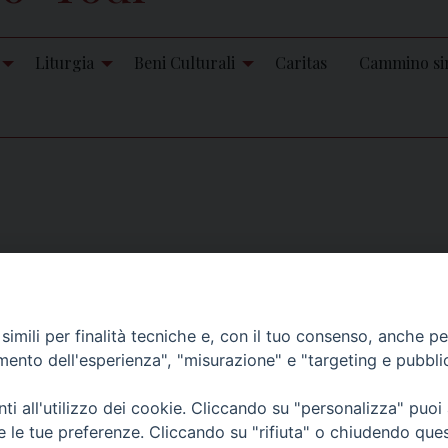
Liturgia
Beni Culturali
Caritas
Cammino si
 try another search, only this time make sure the spelling, cAp
imili per finalità tecniche e, con il tuo consenso, anche per 
amento dell'esperienza", "misurazione" e "targeting e pubbli
i all'utilizzo dei cookie. Cliccando su "personalizza" puoi
re le tue preferenze. Cliccando su "rifiuta" o chiudendo que