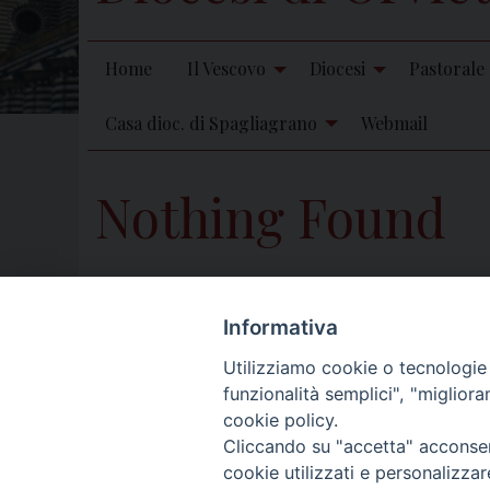
Home
Il Vescovo
Diocesi
Pastorale
Casa dioc. di Spagliagrano
Webmail
Nothing Found
We know this didn’t work before but you may want to
Informativa
Utilizziamo cookie o tecnologie s
funzionalità semplici", "miglior
cookie policy.
Cliccando su "accetta" acconsent
cookie utilizzati e personalizza