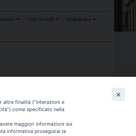
nodale
Com. Sociali
Modulistica
itALiZaTiOn, and punctuation are correct.
Cerca
altre finalità ("interazioni e
cità") come specificato nella
 avere maggiori informazioni sui
sta informativa proseguirai la