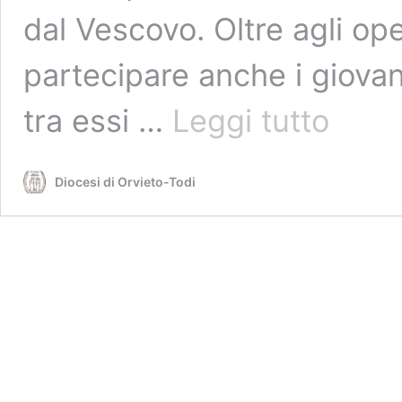
dal Vescovo. Oltre agli oper
partecipare anche i giovani
Il
tra essi …
Leggi tutto
29
aprile
si
Diocesi di Orvieto-Todi
svolge
la
Veglia
diocesana
di
preghiera
per
le
vocazioni