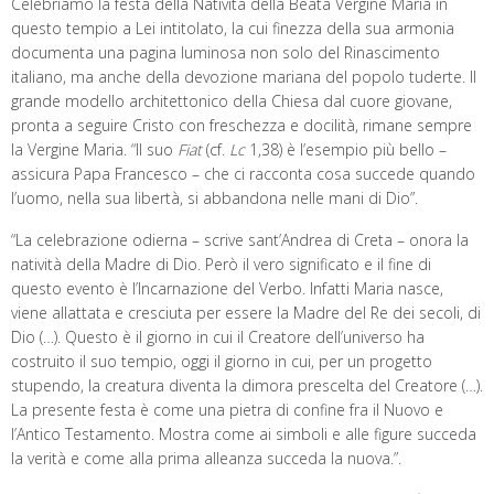
Celebriamo la festa della Natività della Beata Vergine Maria in
questo tempio a Lei intitolato, la cui finezza della sua armonia
documenta una pagina luminosa non solo del Rinascimento
italiano, ma anche della devozione mariana del popolo tuderte. Il
grande modello architettonico della Chiesa dal cuore giovane,
pronta a seguire Cristo con freschezza e docilità, rimane sempre
la Vergine Maria. “Il suo
Fiat
(cf.
Lc
1,38) è l’esempio più bello –
assicura Papa Francesco – che ci racconta cosa succede quando
l’uomo, nella sua libertà, si abbandona nelle mani di Dio”.
“La celebrazione odierna – scrive sant’Andrea di Creta – onora la
natività della Madre di Dio. Però il vero significato e il fine di
questo evento è l’Incarnazione del Verbo. Infatti Maria nasce,
viene allattata e cresciuta per essere la Madre del Re dei secoli, di
Dio (…). Questo è il giorno in cui il Creatore dell’universo ha
costruito il suo tempio, oggi il giorno in cui, per un progetto
stupendo, la creatura diventa la dimora prescelta del Creatore (…).
La presente festa è come una pietra di confine fra il Nuovo e
l’Antico Testamento. Mostra come ai simboli e alle figure succeda
la verità e come alla prima alleanza succeda la nuova.”.