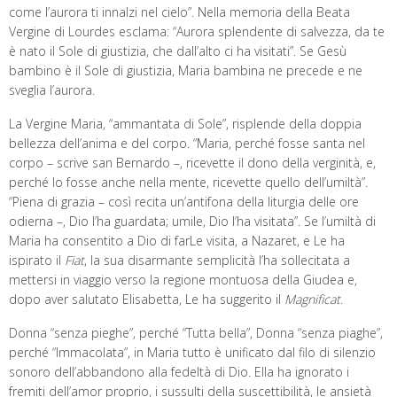
come l’aurora ti innalzi nel cielo”. Nella memoria della Beata
Vergine di Lourdes esclama: “Aurora splendente di salvezza, da te
è nato il Sole di giustizia, che dall’alto ci ha visitati”. Se Gesù
bambino è il Sole di giustizia, Maria bambina ne precede e ne
sveglia l’aurora.
La Vergine Maria, “ammantata di Sole”, risplende della doppia
bellezza dell’anima e del corpo. “Maria, perché fosse santa nel
corpo – scrive san Bernardo –, ricevette il dono della verginità, e,
perché lo fosse anche nella mente, ricevette quello dell’umiltà”.
“Piena di grazia – così recita un’antifona della liturgia delle ore
odierna –, Dio l’ha guardata; umile, Dio l’ha visitata”. Se l’umiltà di
Maria ha consentito a Dio di farLe visita, a Nazaret, e Le ha
ispirato il
Fiat
, la sua disarmante semplicità l’ha sollecitata a
mettersi in viaggio verso la regione montuosa della Giudea e,
dopo aver salutato Elisabetta, Le ha suggerito il
Magnificat
.
Donna “senza pieghe”, perché “Tutta bella”, Donna “senza piaghe”,
perché “Immacolata”, in Maria tutto è unificato dal filo di silenzio
sonoro dell’abbandono alla fedeltà di Dio. Ella ha ignorato i
fremiti dell’amor proprio, i sussulti della suscettibilità, le ansietà