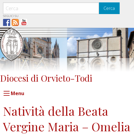
Skip
to
Cerca
content
SEGUICI SU
Diocesi di Orvieto-Todi
Menu
Natività della Beata
Vergine Maria – Omelia