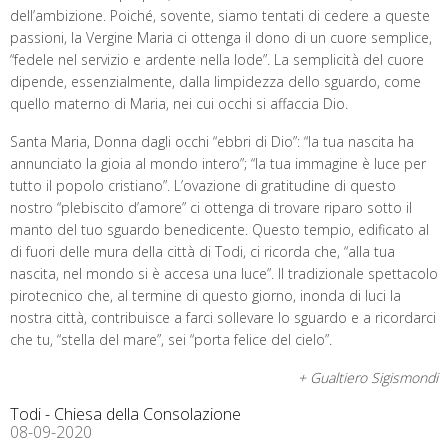
dell’ambizione. Poiché, sovente, siamo tentati di cedere a queste
passioni, la Vergine Maria ci ottenga il dono di un cuore semplice,
“fedele nel servizio e ardente nella lode”. La semplicità del cuore
dipende, essenzialmente, dalla limpidezza dello sguardo, come
quello materno di Maria, nei cui occhi si affaccia Dio.
Santa Maria, Donna dagli occhi “ebbri di Dio”: “la tua nascita ha
annunciato la gioia al mondo intero”; “la tua immagine è luce per
tutto il popolo cristiano”. L’ovazione di gratitudine di questo
nostro “plebiscito d’amore” ci ottenga di trovare riparo sotto il
manto del tuo sguardo benedicente. Questo tempio, edificato al
di fuori delle mura della città di Todi, ci ricorda che, “alla tua
nascita, nel mondo si è accesa una luce”. Il tradizionale spettacolo
pirotecnico che, al termine di questo giorno, inonda di luci la
nostra città, contribuisce a farci sollevare lo sguardo e a ricordarci
che tu, “stella del mare”, sei “porta felice del cielo”.
+ Gualtiero Sigismondi
Todi - Chiesa della Consolazione
08-09-2020