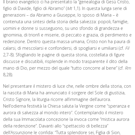
Il brano evangelico ci ha presentato la “genealogia di Gesù Cristo,
figlio di Davide, figlio di Abramo” (
Mt
1,1). In questa lunga serie di
generazioni – da Abramo a Giuseppe, lo sposo di Maria – è
contenuta una sintesi della storia della salvezza: popoli, famiglie,
uomini e donne si susseguono, su uno sfondo di grandezza e
ignominia, di trionfi e miserie, di peccato e grazia, di perdimento e
redenzione. Dentro questa massa umana, Cristo non ha paura di
calarsi, di mescolarsi e confondersi, di spogliarsi e umiliarsi (cf.
Fil
2,7-8). Sfogliando le pagine di questa storia, costellata di figure
discusse e discutibili, risplende in modo trasparente il dito della
mano di Dio, per mezzo del quale “tutto concorre al bene” (cf.
Rm
8,28).
Nel presentare il mistero di luce che, nelle ombre della storia, con
la nascita di Maria ha annunciato il sorgere del Sole di giustizia,
Cristo Signore, la liturgia ricorre all’immagine dell’aurora.
Nell’odierna festività la Chiesa saluta la Vergine come “speranza e
aurora di salvezza al mondo intero”. Contemplando il mistero
della sua Immacolata concezione la invoca come “mistica aurora
della redenzione”. Davanti allo “spettacolo di bellezza”
dell’Assunzione le confida: “Tutta splendore sei, Figlia di Sion,