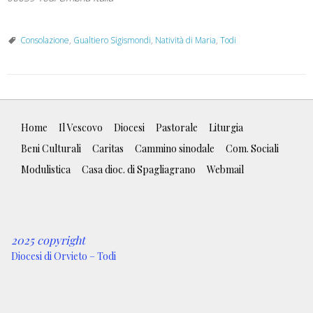
Consolazione
,
Gualtiero Sigismondi
,
Natività di Maria
,
Todi
Home
Il Vescovo
Diocesi
Pastorale
Liturgia
Beni Culturali
Caritas
Cammino sinodale
Com. Sociali
Modulistica
Casa dioc. di Spagliagrano
Webmail
2025 copyright
Diocesi di Orvieto – Todi