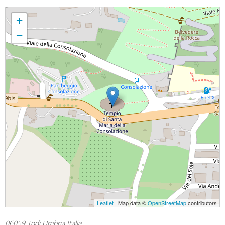
Natività della Beata Vergine Maria - Omelia
+
−
Leaflet
| Map data ©
OpenStreetMap
contributors
06059 Todi Umbria Italia